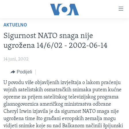
Linkovi
Pređi
na
AKTUELNO
glavni
TV PROGRAM
sadržaj
Sigurnost NATO snaga nije
VIDEO
Pređi
ugrožena 14/6/02 - 2002-06-14
na
FOTOGRAFIJE DANA
glavnu
14 juni, 2002
VIJESTI
navigaciju
Idi
Podijeli
NAUKA I TEHNOLOGIJA
SJEDINJENE AMERIČKE DRŽAVE
na
SPECIJALNI PROJEKTI
U povodu više objavljenih izvještaja o lakom praćenju
BOSNA I HERCEGOVINA
pretragu
vojnih satelistskih osmatračkih snimaka putem kućne
KORUPCIJA
SVIJET
opreme za prijem satelitskog televizijskog programa
SLOBODA MEDIJA
glasnogovornica američkog ministrastva odbrane
Cheryl Irwin izjavila je da sigurnost NATO snaga nije
ŽENSKA STRANA
ugrožena time što građani evropskih zemalja mogu
IZBJEGLIČKA STRANA
vidjeti snimke koje su nad Balkanom načinili špijunski