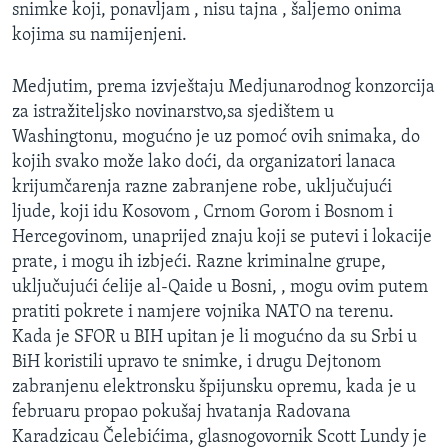
snimke koji, ponavljam , nisu tajna , šaljemo onima
kojima su namijenjeni.
Medjutim, prema izvještaju Medjunarodnog konzorcija
za istražiteljsko novinarstvo,sa sjedištem u
Washingtonu, mogućno je uz pomoć ovih snimaka, do
kojih svako može lako doći, da organizatori lanaca
krijumčarenja razne zabranjene robe, uključujući
ljude, koji idu Kosovom , Crnom Gorom i Bosnom i
Hercegovinom, unaprijed znaju koji se putevi i lokacije
prate, i mogu ih izbjeći. Razne kriminalne grupe,
uključujući ćelije al-Qaide u Bosni, , mogu ovim putem
pratiti pokrete i namjere vojnika NATO na terenu.
Kada je SFOR u BIH upitan je li mogućno da su Srbi u
BiH koristili upravo te snimke, i drugu Dejtonom
zabranjenu elektronsku špijunsku opremu, kada je u
februaru propao pokušaj hvatanja Radovana
Karadzicau Čelebićima, glasnogovornik Scott Lundy je