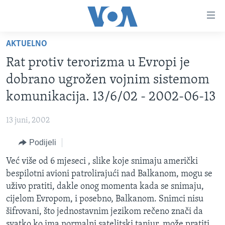
Linkovi
Pređi
na
AKTUELNO
glavni
TV PROGRAM
sadržaj
Rat protiv terorizma u Evropi je
VIDEO
Pređi
dobrano ugrožen vojnim sistemom
na
FOTOGRAFIJE DANA
komunikacija. 13/6/02 - 2002-06-13
glavnu
VIJESTI
navigaciju
13 juni, 2002
Idi
NAUKA I TEHNOLOGIJA
SJEDINJENE AMERIČKE DRŽAVE
na
Podijeli
SPECIJALNI PROJEKTI
BOSNA I HERCEGOVINA
pretragu
Već više od 6 mjeseci , slike koje snimaju američki
KORUPCIJA
SVIJET
bespilotni avioni patrolirajući nad Balkanom, mogu se
SLOBODA MEDIJA
uživo pratiti, dakle onog momenta kada se snimaju,
ŽENSKA STRANA
cijelom Evropom, i posebno, Balkanom. Snimci nisu
šifrovani, što jednostavnim jezikom rečeno znači da
IZBJEGLIČKA STRANA
svatko ko ima normalni satelitski tanjur, može pratiti