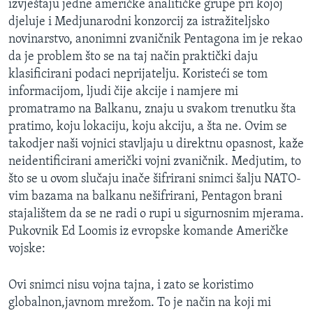
izvještaju jedne američke analitičke grupe pri kojoj
djeluje i Medjunarodni konzorcij za istražiteljsko
novinarstvo, anonimni zvaničnik Pentagona im je rekao
da je problem što se na taj način praktički daju
klasificirani podaci neprijatelju. Koristeći se tom
informacijom, ljudi čije akcije i namjere mi
promatramo na Balkanu, znaju u svakom trenutku šta
pratimo, koju lokaciju, koju akciju, a šta ne. Ovim se
takodjer naši vojnici stavljaju u direktnu opasnost, kaže
neidentificirani američki vojni zvaničnik. Medjutim, to
što se u ovom slučaju inače šifrirani snimci šalju NATO-
vim bazama na balkanu nešifrirani, Pentagon brani
stajalištem da se ne radi o rupi u sigurnosnim mjerama.
Pukovnik Ed Loomis iz evropske komande Američke
vojske:
Ovi snimci nisu vojna tajna, i zato se koristimo
globalnon,javnom mrežom. To je način na koji mi