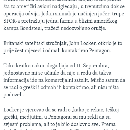
MAGAZIN
šta to američki avioni nadgledaju , u trenutcima dok se
operacija odvija. Jedan snimak je načinjen jučer: trupe
O GLASU AMERIKE
SFOR-a pretražuju jednu farmu u blizini američkog
kampa Bondsteel, tražeći nedozvoljeno oružje.
Learning English
Britanski satelitski stručnjak, John Locker, otkrio je to
PRATITE NAS
prije šest mjeseci i odmah kontaktirao Pentagon.
Tako kratko nakon dogadjaja od 11. Septembra,
jednostavno mi se učinilo da nije u redu da takva
Jezici
informacija ide na komercijalni satelit. Mislio samm da
se radi o greški i odmah ih kontaktirao, ali nisu ništa
poduzeli.
Locker je vjerovao da se radi o ,kako je rekao, teškoj
greški, medjutim, u Pentagonu su mu rekli da su
svjesni problema, ali to je bilo doslovno sve. Prema