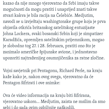
kazao da nije mnogo vjerovatno da Srbi imaju takve
mogućnosti da mogu pratiti i unaprijed znati takve
stvari kakva je bila racija na Čelebiće. Medjutim,
navodi se u izvještaju washingtonske grupe koja je prva
objavila otkrića britanskog satelitskog entuzijaste
Johna Lockera, svaki bosanski Srbin koji je simpatizer
Karadžića, opremljen satelitskim prijemnikom, mogao
je slobodno tog 27. i 28. februara, pratiti ono što je
zanimalo američke špijunske avione, i jednostavno
upozoriti najtraženijeg osumnjičenika za ratne zločine.
Vojni savjetnik pri Pentagonu, Richard Perle, na kraju
kaže kako je, nakon ovog svega, vjerovatno da će
Pentagon šifrirati i ove snimke:
Ova će video informacija na kraju biti šifrirana,
vjerovatno uskoro... Medjutim, zaista ne msilim da smo
sebi i do sada ovim ozbiljnije naškodili.