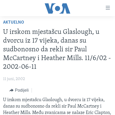
Linkovi
Pređi
na
AKTUELNO
glavni
TV PROGRAM
sadržaj
U irskom mjestašcu Glaslough, u
VIDEO
Pređi
dvorcu iz 17 vijeka, danas su
na
FOTOGRAFIJE DANA
sudbonosno da rekli sir Paul
glavnu
VIJESTI
navigaciju
McCartney i Heather Mills. 11/6/02 -
Idi
NAUKA I TEHNOLOGIJA
SJEDINJENE AMERIČKE DRŽAVE
2002-06-11
na
SPECIJALNI PROJEKTI
BOSNA I HERCEGOVINA
pretragu
11 juni, 2002
KORUPCIJA
SVIJET
Podijeli
SLOBODA MEDIJA
U irskom mjestašcu Glaslough, u dvorcu iz 17 vijeka,
ŽENSKA STRANA
danas su sudbonosno da rekli sir Paul McCartney i
IZBJEGLIČKA STRANA
Heather Mills. Među zvanicama se nalaze Eric Clapton,