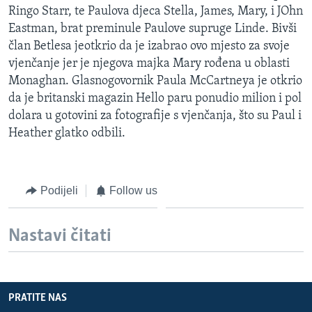
Ringo Starr, te Paulova djeca Stella, James, Mary, i JOhn
MAGAZIN
Eastman, brat preminule Paulove supruge Linde. Bivši
O GLASU AMERIKE
član Betlesa jeotkrio da je izabrao ovo mjesto za svoje
vjenčanje jer je njegova majka Mary rođena u oblasti
Learning English
Monaghan. Glasnogovornik Paula McCartneya je otkrio
da je britanski magazin Hello paru ponudio milion i pol
PRATITE NAS
dolara u gotovini za fotografije s vjenčanja, što su Paul i
Heather glatko odbili.
Jezici
Podijeli
Follow us
Nastavi čitati
PRATITE NAS