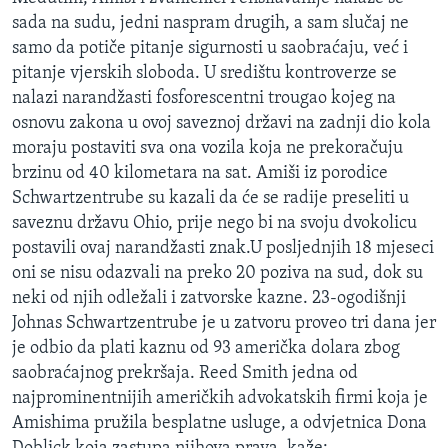
MAGAZIN
sada na sudu, jedni naspram drugih, a sam slučaj ne
samo da potiče pitanje sigurnosti u saobraćaju, već i
O GLASU AMERIKE
pitanje vjerskih sloboda. U središtu kontroverze se
nalazi narandžasti fosforescentni trougao kojeg na
Learning English
osnovu zakona u ovoj saveznoj državi na zadnji dio kola
moraju postaviti sva ona vozila koja ne prekoračuju
PRATITE NAS
brzinu od 40 kilometara na sat. Amiši iz porodice
Schwartzentrube su kazali da će se radije preseliti u
saveznu državu Ohio, prije nego bi na svoju dvokolicu
postavili ovaj narandžasti znak.U posljednjih 18 mjeseci
Jezici
oni se nisu odazvali na preko 20 poziva na sud, dok su
neki od njih odležali i zatvorske kazne. 23-ogodišnji
Johnas Schwartzentrube je u zatvoru proveo tri dana jer
je odbio da plati kaznu od 93 američka dolara zbog
saobraćajnog prekršaja. Reed Smith jedna od
najprominentnijih američkih advokatskih firmi koja je
Amishima pružila besplatne usluge, a odvjetnica Dona