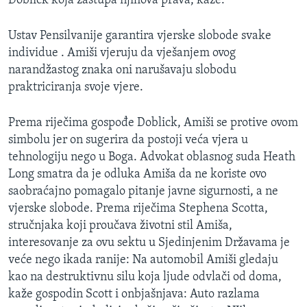
Doblick koja zastupa njihova prava, kaže:
Ustav Pensilvanije garantira vjerske slobode svake
individue . Amiši vjeruju da vješanjem ovog
narandžastog znaka oni narušavaju slobodu
praktriciranja svoje vjere.
Prema riječima gospođe Doblick, Amiši se protive ovom
simbolu jer on sugerira da postoji veća vjera u
tehnologiju nego u Boga. Advokat oblasnog suda Heath
Long smatra da je odluka Amiša da ne koriste ovo
saobraćajno pomagalo pitanje javne sigurnosti, a ne
vjerske slobode. Prema riječima Stephena Scotta,
stručnjaka koji proučava životni stil Amiša,
interesovanje za ovu sektu u Sjedinjenim Državama je
veće nego ikada ranije: Na automobil Amiši gledaju
kao na destruktivnu silu koja ljude odvlači od doma,
kaže gospodin Scott i onbjašnjava: Auto razlama