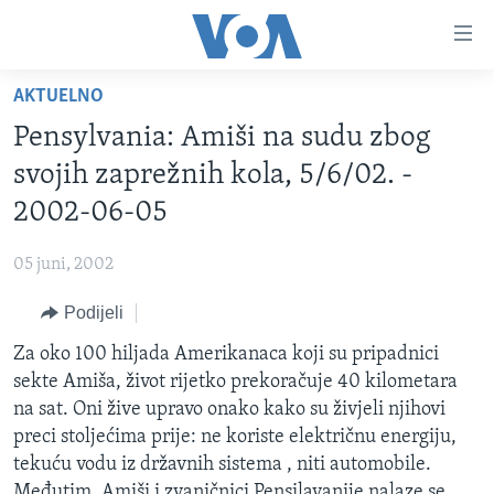
Linkovi
Pređi
na
AKTUELNO
glavni
TV PROGRAM
sadržaj
Pensylvania: Amiši na sudu zbog
VIDEO
Pređi
svojih zaprežnih kola, 5/6/02. -
na
FOTOGRAFIJE DANA
2002-06-05
glavnu
VIJESTI
navigaciju
05 juni, 2002
Idi
NAUKA I TEHNOLOGIJA
SJEDINJENE AMERIČKE DRŽAVE
na
Podijeli
SPECIJALNI PROJEKTI
BOSNA I HERCEGOVINA
pretragu
Za oko 100 hiljada Amerikanaca koji su pripadnici
KORUPCIJA
SVIJET
sekte Amiša, život rijetko prekoračuje 40 kilometara
SLOBODA MEDIJA
na sat. Oni žive upravo onako kako su živjeli njihovi
ŽENSKA STRANA
preci stoljećima prije: ne koriste električnu energiju,
tekuću vodu iz državnih sistema , niti automobile.
IZBJEGLIČKA STRANA
Međutim, Amiši i zvaničnici Pensilavanije nalaze se