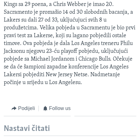
Kings sa 29 poena, a Chris Webber je imao 20.
MAGAZIN
Sacramento je promašio 14 od 30 slobodnih bacanja, a
O GLASU AMERIKE
Lakers su dali 27 od 33, ukljućujuci svih 8 u
produžetcima. Velika pobjeda u Sacramentu je bio prvi
Learning English
pravi test za Lakerse, koji su lagano pobjedili ostale
timove. Ova pobjeda je dala Los Angeles treneru Philu
PRATITE NAS
Jacksonu njegovu 23-ću playoff pobjedu, uključujući
pobjede sa Michael Jordanom i Chicago Bulls. Očekuje
se da će šampioni zapadne konferencije Los Angeles
Lakersi pobjediti New Jersey Netse. Nadmetanje
Jezici
počinje u srijedu u Los Angelesu.
Podijeli
Follow us
Nastavi čitati