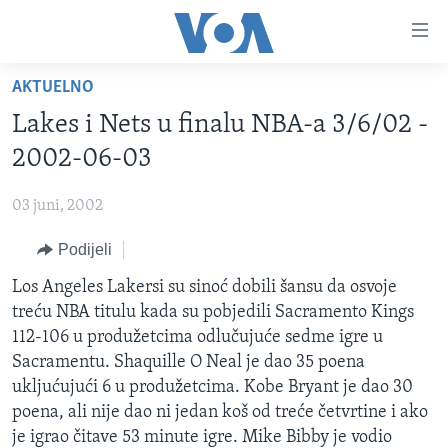
Linkovi
Pređi
na
AKTUELNO
glavni
TV PROGRAM
sadržaj
Lakes i Nets u finalu NBA-a 3/6/02 -
VIDEO
Pređi
2002-06-03
na
FOTOGRAFIJE DANA
glavnu
03 juni, 2002
VIJESTI
navigaciju
Idi
Podijeli
NAUKA I TEHNOLOGIJA
SJEDINJENE AMERIČKE DRŽAVE
na
SPECIJALNI PROJEKTI
Los Angeles Lakersi su sinoć dobili šansu da osvoje
BOSNA I HERCEGOVINA
pretragu
treću NBA titulu kada su pobjedili Sacramento Kings
KORUPCIJA
SVIJET
112-106 u produžetcima odlučujuće sedme igre u
SLOBODA MEDIJA
Sacramentu. Shaquille O Neal je dao 35 poena
ukljućujući 6 u produžetcima. Kobe Bryant je dao 30
ŽENSKA STRANA
poena, ali nije dao ni jedan koš od treće četvrtine i ako
IZBJEGLIČKA STRANA
je igrao čitave 53 minute igre. Mike Bibby je vodio