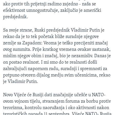
ako protiv tih prijetnji radimo zajedno - naša se
efektivnost umnogostručuje, zaključio je američki
predsjednik.
Sa svoje strane, Ruski predsjednik Vladimir Putin je
rekao da je to tek početak bliže suradnje njegove
zemlje sa Zapadom: Veoma je teško precijeniti značaj
ovog summita. Prije kratkog vremena ovakav sastanak,
mislim njegov obim i značaj, bio je nezamisliv. Danas je
on postao realnost. I mi smo do te realnosti došli
zahvaljujući napornom radu, suradnji i spremnosti za
potpuno otvoren dijalog medju svim učesnicima, rekao
je Vladimir Putin.
Novo Vijeće će Rusiji dati značajnije učešće u NATO-
ovom vojnom tijelu, stvaranjem foruma za borbu protiv
terorizma, kontrolu naoružanja i oko aktivnosti nakon
terorističkih napada 11 septembra. Vijeće NATO- Rusija