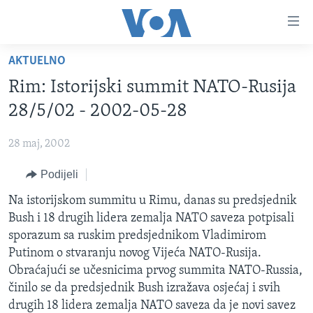
Linkovi
Pređi
na
AKTUELNO
glavni
TV PROGRAM
sadržaj
Rim: Istorijski summit NATO-Rusija
VIDEO
Pređi
28/5/02 - 2002-05-28
na
FOTOGRAFIJE DANA
glavnu
28 maj, 2002
VIJESTI
navigaciju
Idi
Podijeli
NAUKA I TEHNOLOGIJA
SJEDINJENE AMERIČKE DRŽAVE
na
SPECIJALNI PROJEKTI
Na istorijskom summitu u Rimu, danas su predsjednik
BOSNA I HERCEGOVINA
pretragu
Bush i 18 drugih lidera zemalja NATO saveza potpisali
KORUPCIJA
SVIJET
sporazum sa ruskim predsjednikom Vladimirom
SLOBODA MEDIJA
Putinom o stvaranju novog Vijeća NATO-Rusija.
Obraćajući se učesnicima prvog summita NATO-Russia,
ŽENSKA STRANA
činilo se da predsjednik Bush izražava osjećaj i svih
IZBJEGLIČKA STRANA
drugih 18 lidera zemalja NATO saveza da je novi savez