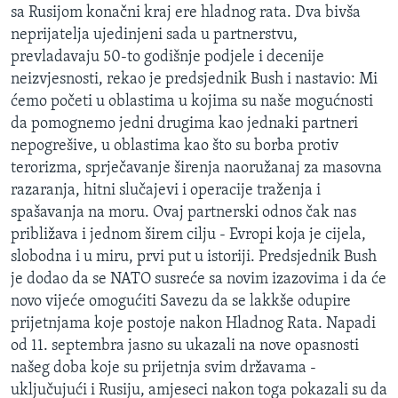
sa Rusijom konačni kraj ere hladnog rata. Dva bivša
MAGAZIN
neprijatelja ujedinjeni sada u partnerstvu,
O GLASU AMERIKE
prevladavaju 50-to godišnje podjele i decenije
neizvjesnosti, rekao je predsjednik Bush i nastavio: Mi
Learning English
ćemo početi u oblastima u kojima su naše mogućnosti
da pomognemo jedni drugima kao jednaki partneri
PRATITE NAS
nepogrešive, u oblastima kao što su borba protiv
terorizma, sprječavanje širenja naoružanaj za masovna
razaranja, hitni slučajevi i operacije traženja i
spašavanja na moru. Ovaj partnerski odnos čak nas
Jezici
približava i jednom širem cilju - Evropi koja je cijela,
slobodna i u miru, prvi put u istoriji. Predsjednik Bush
je dodao da se NATO susreće sa novim izazovima i da će
novo vijeće omogućiti Savezu da se lakkše odupire
prijetnjama koje postoje nakon Hladnog Rata. Napadi
od 11. septembra jasno su ukazali na nove opasnosti
našeg doba koje su prijetnja svim državama -
uključujući i Rusiju, amjeseci nakon toga pokazali su da