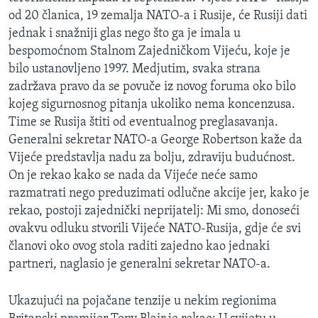
od 20 članica, 19 zemalja NATO-a i Rusije, će Rusiji dati
jednak i snažniji glas nego što ga je imala u
bespomoćnom Stalnom Zajedničkom Vijeću, koje je
bilo ustanovljeno 1997. Medjutim, svaka strana
zadržava pravo da se povuče iz novog foruma oko bilo
kojeg sigurnosnog pitanja ukoliko nema koncenzusa.
Time se Rusija štiti od eventualnog preglasavanja.
Generalni sekretar NATO-a George Robertson kaže da
Vijeće predstavlja nadu za bolju, zdraviju budućnost.
On je rekao kako se nada da Vijeće neće samo
razmatrati nego preduzimati odlučne akcije jer, kako je
rekao, postoji zajednički neprijatelj: Mi smo, donoseći
ovakvu odluku stvorili Vijeće NATO-Rusija, gdje će svi
članovi oko ovog stola raditi zajedno kao jednaki
partneri, naglasio je generalni sekretar NATO-a.
Ukazujući na pojačane tenzije u nekim regionima