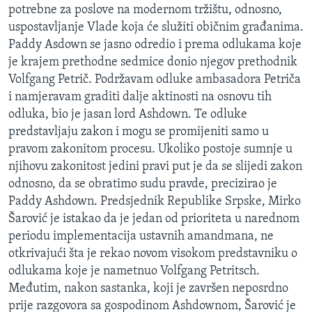
potrebne za poslove na modernom tržištu, odnosno,
MAGAZIN
uspostavljanje Vlade koja će služiti običnim građanima.
O GLASU AMERIKE
Paddy Asdown se jasno odredio i prema odlukama koje
je krajem prethodne sedmice donio njegov prethodnik
Learning English
Volfgang Petrič. Podržavam odluke ambasadora Petriča
i namjeravam graditi dalje aktinosti na osnovu tih
PRATITE NAS
odluka, bio je jasan lord Ashdown. Te odluke
predstavljaju zakon i mogu se promijeniti samo u
pravom zakonitom procesu. Ukoliko postoje sumnje u
njihovu zakonitost jedini pravi put je da se slijedi zakon
Jezici
odnosno, da se obratimo sudu pravde, precizirao je
Paddy Ashdown. Predsjednik Republike Srpske, Mirko
Šarović je istakao da je jedan od prioriteta u narednom
periodu implementacija ustavnih amandmana, ne
otkrivajući šta je rekao novom visokom predstavniku o
odlukama koje je nametnuo Volfgang Petritsch.
Međutim, nakon sastanka, koji je završen neposrdno
prije razgovora sa gospodinom Ashdownom, Šarović je