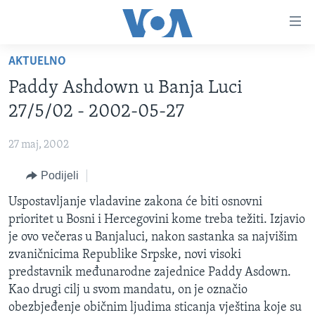
Linkovi
Pređi
na
AKTUELNO
glavni
TV PROGRAM
sadržaj
Paddy Ashdown u Banja Luci
VIDEO
Pređi
27/5/02 - 2002-05-27
na
FOTOGRAFIJE DANA
glavnu
27 maj, 2002
VIJESTI
navigaciju
Idi
Podijeli
NAUKA I TEHNOLOGIJA
SJEDINJENE AMERIČKE DRŽAVE
na
SPECIJALNI PROJEKTI
Uspostavljanje vladavine zakona će biti osnovni
BOSNA I HERCEGOVINA
pretragu
prioritet u Bosni i Hercegovini kome treba težiti. Izjavio
KORUPCIJA
SVIJET
je ovo večeras u Banjaluci, nakon sastanka sa najvišim
SLOBODA MEDIJA
zvaničnicima Republike Srpske, novi visoki
predstavnik međunarodne zajednice Paddy Asdown.
ŽENSKA STRANA
Kao drugi cilj u svom mandatu, on je označio
IZBJEGLIČKA STRANA
obezbjeđenje običnim ljudima sticanja vještina koje su