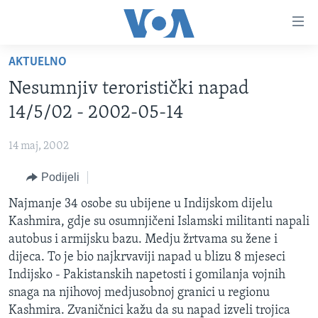
Linkovi
Pređi
na
AKTUELNO
glavni
TV PROGRAM
sadržaj
Nesumnjiv teroristički napad
VIDEO
Pređi
14/5/02 - 2002-05-14
na
FOTOGRAFIJE DANA
glavnu
14 maj, 2002
VIJESTI
navigaciju
Idi
Podijeli
NAUKA I TEHNOLOGIJA
SJEDINJENE AMERIČKE DRŽAVE
na
SPECIJALNI PROJEKTI
Najmanje 34 osobe su ubijene u Indijskom dijelu
BOSNA I HERCEGOVINA
pretragu
Kashmira, gdje su osumnjičeni Islamski militanti napali
KORUPCIJA
SVIJET
autobus i armijsku bazu. Medju žrtvama su žene i
SLOBODA MEDIJA
dijeca. To je bio najkrvaviji napad u blizu 8 mjeseci
Indijsko - Pakistanskih napetosti i gomilanja vojnih
ŽENSKA STRANA
snaga na njihovoj medjusobnoj granici u regionu
IZBJEGLIČKA STRANA
Kashmira. Zvaničnici kažu da su napad izveli trojica