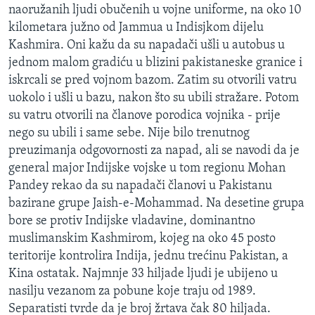
naoružanih ljudi obučenih u vojne uniforme, na oko 10
MAGAZIN
kilometara južno od Jammua u Indisjkom dijelu
O GLASU AMERIKE
Kashmira. Oni kažu da su napadači ušli u autobus u
jednom malom gradiću u blizini pakistaneske granice i
Learning English
iskrcali se pred vojnom bazom. Zatim su otvorili vatru
uokolo i ušli u bazu, nakon što su ubili stražare. Potom
PRATITE NAS
su vatru otvorili na članove porodica vojnika - prije
nego su ubili i same sebe. Nije bilo trenutnog
preuzimanja odgovornosti za napad, ali se navodi da je
general major Indijske vojske u tom regionu Mohan
Jezici
Pandey rekao da su napadači članovi u Pakistanu
bazirane grupe Jaish-e-Mohammad. Na desetine grupa
bore se protiv Indijske vladavine, dominantno
muslimanskim Kashmirom, kojeg na oko 45 posto
teritorije kontrolira Indija, jednu trećinu Pakistan, a
Kina ostatak. Najmnje 33 hiljade ljudi je ubijeno u
nasilju vezanom za pobune koje traju od 1989.
Separatisti tvrde da je broj žrtava čak 80 hiljada.