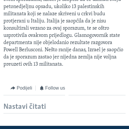
MAGAZIN
petonedjeljnu opsadu, ukoliko 13 palestinskih
militanata koji se nalaze skriveni u crkvi budu
O GLASU AMERIKE
protjerani u Italiju. Italija je saopćila da je nisu
konsultirali vezano za ovaj sporazum, te se oštro
Learning English
usprotivila ovakvom prijedlogu. Glasnogovornik state
departmenta nije objelodanio rezultate razgovora
PRATITE NAS
Powell Berlusconi. Nešto ranije danas, Izrael je saopćio
da je sporazum zastao jer nijedna zemlja nije voljna
preuzeti ovih 13 militanata.
Jezici
Podijeli
Follow us
Nastavi čitati