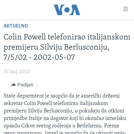
Linkovi
Pređi
na
AKTUELNO
glavni
TV PROGRAM
sadržaj
Colin Powell telefonirao italijanskom
VIDEO
Pređi
premijeru Silviju Berlusconiju,
na
FOTOGRAFIJE DANA
7/5/02 - 2002-05-07
glavnu
VIJESTI
navigaciju
07 maj, 2002
Idi
NAUKA I TEHNOLOGIJA
SJEDINJENE AMERIČKE DRŽAVE
na
Podijeli
SPECIJALNI PROJEKTI
BOSNA I HERCEGOVINA
pretragu
State deparmtent je saopćio da je američki državni
KORUPCIJA
SVIJET
sekretar Colin Powell telefonirao italijanskom
SLOBODA MEDIJA
premijeru Silviju Berlusconiju, u pokušaju da otkloni
ŽENSKA STRANA
primjedbe Italije na dogovor koji bi okončao izraelsku
opsadu Crkve svetog rodjenja u Betlehemu. Prema
IZBJEGLIČKA STRANA
ovom sporazumu, Izrael je saopćio da će ukinuti svoju