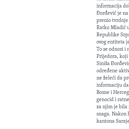
MAGAZIN
informacija dob
O GLASU AMERIKE
Đorđević je na
prenio tvrdnje
Ratko Mladić u
Republike Srps
ovog entiteta j
To se odnosi i
Prijedora, koj
Siniša Đorđevi
određene aktiv
ne želeći da p
informaciju da
Bosne i Herceg
genocid i ratn
za njim je bila
snaga. Nakon h
kantona Sarajev