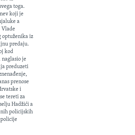
 svega toga.
nev koji je
njaluke a
e Vlade
 optuženika iz
oljnu predaju.
oj kod
 naglasio je
ja preduzeti
iznenađenje,
danas prenose
Hrvatske i
e tereti za
selju Hadžići a
nih policijskih
policije