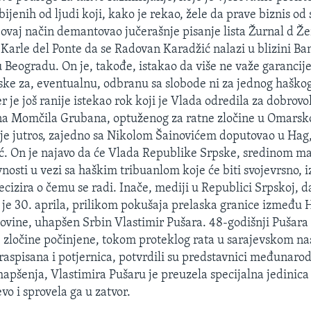
ijenih od ljudi koji, kako je rekao, žele da prave biznis od
 ovaj način demantovao jučerašnje pisanje lista Žurnal d Že
 Karle del Ponte da se Radovan Karadžić nalazi u blizini Ba
 Beogradu. On je, takođe, istakao da više ne važe garancij
ke za, eventualnu, odbranu sa slobode ni za jednog haškog
er je još ranije istekao rok koji je Vlada odredila za dobrov
 na Momčila Grubana, optuženog za ratne zločine u Omarsk
i je jutros, zajedno sa Nikolom Šainovićem doputovao u Hag,
ć. On je najavo da će Vlada Republike Srpske, sredinom ma
nosti u vezi sa haškim tribuanlom koje će biti svojevrsno, 
recizira o čemu se radi. Inače, mediji u Republici Srpskoj, 
 je 30. aprila, prilikom pokušaja prelaska granice između 
ovine, uhapšen Srbin Vlastimir Pušara. 48-godišnji Pušara s
e zločine počinjene, tokom proteklog rata u sarajevskom na
 raspisana i potjernica, potvrdili su predstavnici međunarod
apšenja, Vlastimira Pušaru je preuzela specijalna jedinica 
o i sprovela ga u zatvor.