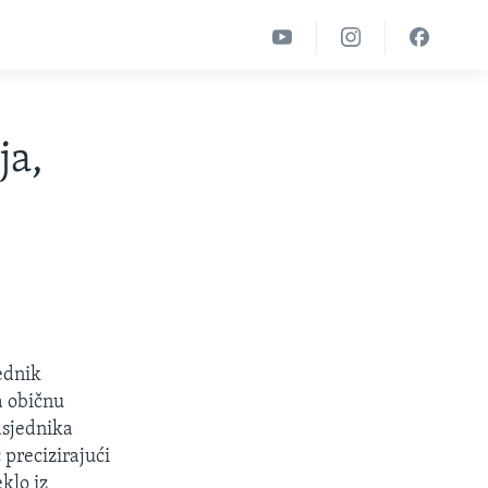
ja,
jednik
a običnu
dsjednika
precizirajući
klo iz