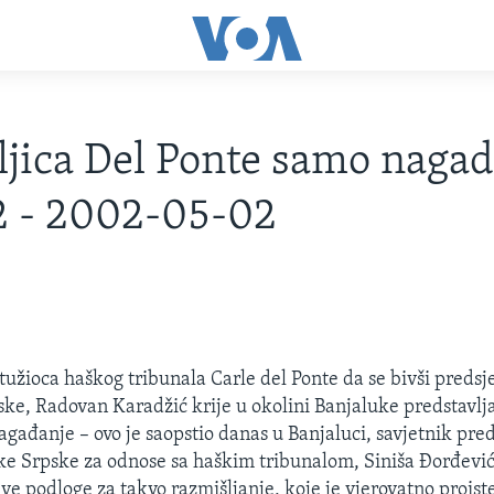
ljica Del Ponte samo nagad
2 - 2002-05-02
 tužioca haškog tribunala Carle del Ponte da se bivši preds
ke, Radovan Karadžić krije u okolini Banjaluke predstavlj
nagađanje – ovo je saopstio danas u Banjaluci, savjetnik pre
e Srpske za odnose sa haškim tribunalom, Siniša Đorđević 
e podloge za takvo razmišljanje, koje je vjerovatno proiste