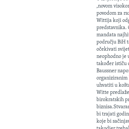
MAGAZIN
,novom visoko
O GLASU AMERIKE
povodom za raz
Wittija koji od
predstavnika. 
mandata najhit
području BiH t
očekivati svije
neophodno je u
također ističu 
Baussner napomi
organiziranim 
uhvatiti u košt
Witte predlaže:
birokratskih p
biznisa.Stvara
bi trajati godi
koje bi sačinja
takodjer trebal