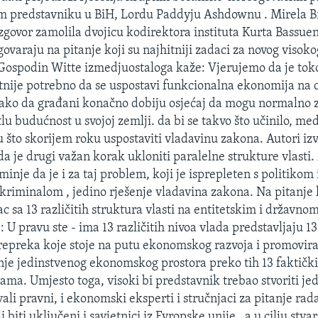
m predstavniku u BiH, Lordu Paddyju Ashdownu . Mirela Br
govor zamolila dvojicu kodirektora instituta Kurta Bassuen
govaraju na pitanje koji su najhitniji zadaci za novog visoko
Gospodin Witte izmedjuostaloga kaže: Vjerujemo da je to
nije potrebno da se uspostavi funkcionalna ekonomija na 
ako da građani konačno dobiju osjećaj da mogu normalno z
tlu budućnost u svojoj zemlji. da bi se takvo što učinilo, me
 što skorijem roku uspostaviti vladavinu zakona. Autori izv
da je drugi važan korak ukloniti paralelne strukture vlasti.
nje da je i za taj problem, koji je isprepleten s politikom 
kriminalom , jedino rješenje vladavina zakona. Na pitanje
ac sa 13 različitih struktura vlasti na entitetskim i državnom
 U pravu ste - ima 13 različitih nivoa vlada predstavljaju 13 
repreka koje stoje na putu ekonomskog razvoja i promovir
nje jedinstvenog ekonomskog prostora preko tih 13 faktičk
nama. Umjesto toga, visoki bi predstavnik trebao stvoriti je
vali pravni, i ekonomski eksperti i stručnjaci za pitanje rada
i biti uključeni i savjetnici iz Evropske unije , a u cilju stva