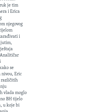
uk je tim
era i Erica
g
kom njegovog
cijelom
arađivati i
djutim,
ještaja
 Analitičar
i
 kako se
 nivou, Eric
različitih
anju
ih vlada moglo
dno BH tijelo
, u koje bi
ranja