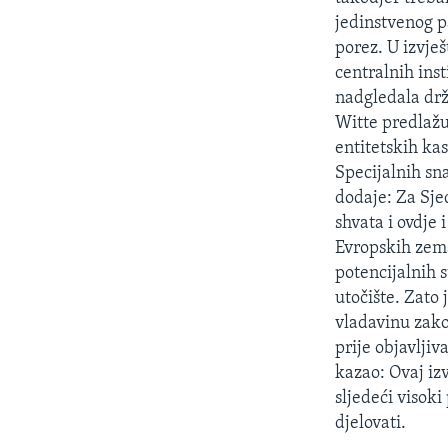
jedinstvenog p
porez. U izvje
centralnih inst
nadgledala drž
Witte predlažu
entitetskih ka
Specijalnih sn
dodaje: Za Sjed
shvata i ovdje
Evropskih zema
potencijalnih s
utočište. Zato
vladavinu zako
prije objavlji
kazao: Ovaj iz
sljedeći visoki
djelovati.