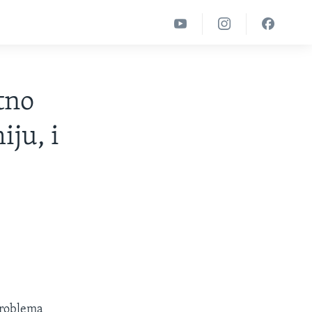
tno
ju, i
problema