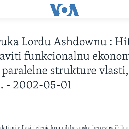
ruka Lordu Ashdownu : Hi
aviti funkcionalnu ekonomi
 paralelne strukture vlasti,
. - 2002-05-01
u dati prijedlozi rješenja krupnih bosansko-hercegovačkih 