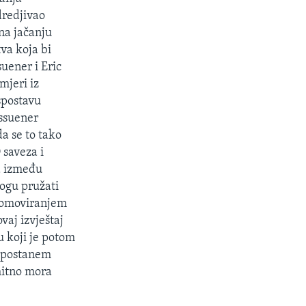
dredjivao
 na jačanju
tva koja bi
uener i Eric
mjeri iz
spostavu
assuener
da se to tako
 saveza i
a između
mogu pružati
promoviranjem
vaj izvještaj
 koji je potom
a postanem
 hitno mora