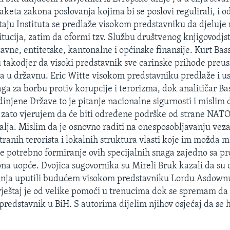
aketa zakona poslovanja kojima bi se poslovi regulirali, i o
štaju Instituta se predlaže visokom predstavniku da djeluje
itucija, zatim da oformi tzv. Službu društvenog knjigovodjs
avne, entitetske, kantonalne i općinske finansije. Kurt Bass
 takodjer da visoki predstavnik sve carinske prihode preus
sa u državnu. Eric Witte visokom predstavniku predlaže i u
aga za borbu protiv korupcije i terorizma, dok analitičar B
injene Države to je pitanje nacionalne sigurnosti i mislim 
 i zato vjerujem da će biti određene podrške od strane NATO
lja. Mislim da je osnovno raditi na onesposobljavanju vez
tranih terorista i lokalnih struktura vlasti koje im možda 
 je potrebno formiranje ovih specijalnih snaga zajedno sa 
na uopće. Dvojica sugovornika su Mireli Bruk kazali da su o
vanja uputili budućem visokom predstavniku Lordu Asdownu
vještaj je od velike pomoći u trenucima dok se spremam d
 predstavnik u BiH. S autorima dijelim njihov osjećaj da se