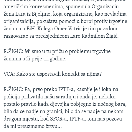
MAGAZIN
američkim konresmenima, spomenula Organizaciu
žena Lara iz Bijeljine, koja organizirano, kao nevladina
O GLASU AMERIKE
origanizaicija, pokušava pomoći u borbi protiv trgovine
ženama u BiH. Kolega Omer Vatrić je tim povodom
Learning English
razgovarao sa predsjednicom Lare Radmilom Žigić.
PRATITE NAS
R.ŽIGIĆ: Mi smo u tu priču o problemu trgovine
ženama ušli prije tri godine.
VOA: Kako ste uspostavili kontakt sa njima?
Jezici
R.ŽIGIĆ: Pa, prvo preko IPTF-a, kasnije je i lokalna
policija prihvatila našu saradnju i onda je, nekako,
postalo pravilo kada djevojka pobjegne iz noćnog bara,
bilo da se nadje na granici, bilo da se nadje na nekom
drugom mjestu, kod SFOR-a, IPTF-a...oni nas pozovu
da mi preuzmemo žrtvu...