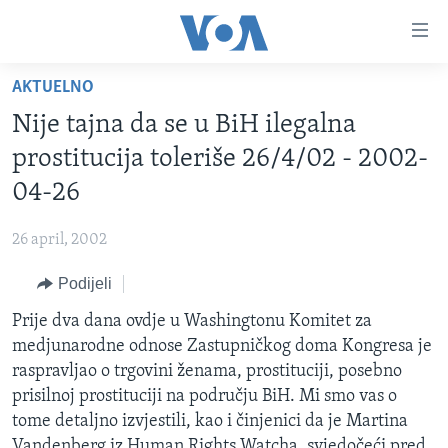
Linkovi
Pređi
na
AKTUELNO
glavni
TV PROGRAM
sadržaj
Nije tajna da se u BiH ilegalna
VIDEO
Pređi
prostitucija toleriše 26/4/02 - 2002-
na
FOTOGRAFIJE DANA
04-26
glavnu
VIJESTI
navigaciju
26 april, 2002
Idi
NAUKA I TEHNOLOGIJA
SJEDINJENE AMERIČKE DRŽAVE
na
Podijeli
SPECIJALNI PROJEKTI
BOSNA I HERCEGOVINA
pretragu
Prije dva dana ovdje u Washingtonu Komitet za
KORUPCIJA
SVIJET
medjunarodne odnose Zastupničkog doma Kongresa je
SLOBODA MEDIJA
raspravljao o trgovini ženama, prostituciji, posebno
ŽENSKA STRANA
prisilnoj prostituciji na području BiH. Mi smo vas o
tome detaljno izvjestili, kao i činjenici da je Martina
IZBJEGLIČKA STRANA
Vandenberg iz Human Rights Watcha, svjedočeći pred