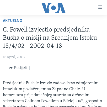
Linkovi
Pređi
na
AKTUELNO
glavni
TV PROGRAM
sadržaj
C. Powell izvjestio predsjednika
VIDEO
Pređi
Busha o misiji na Srednjem Istoku
na
FOTOGRAFIJE DANA
18/4/02 - 2002-04-18
glavnu
VIJESTI
navigaciju
18 april, 2002
Idi
NAUKA I TEHNOLOGIJA
SJEDINJENE AMERIČKE DRŽAVE
na
Podijeli
SPECIJALNI PROJEKTI
BOSNA I HERCEGOVINA
pretragu
KORUPCIJA
SVIJET
Predsjednik Bush je izrazio zadovoljstvo odmjerenim
SLOBODA MEDIJA
Izraelskim povlačenjem sa Zapadne Obale. U
ŽENSKA STRANA
komentaru prije današnjeg susreta sa državnim
sekretarom Colinom Powellom u Bijeloj kući, gospodin
IZBJEGLIČKA STRANA