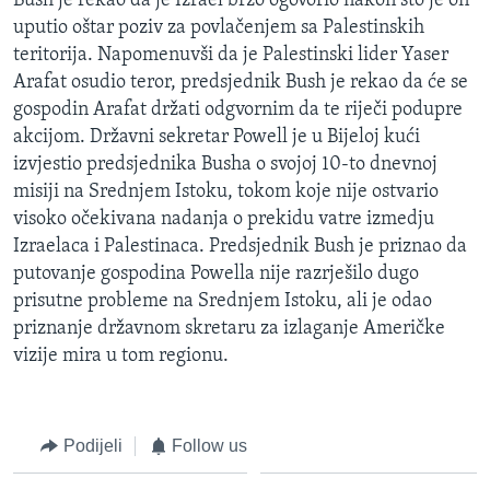
Bush je rekao da je Izrael brzo ogovorio nakon što je on
MAGAZIN
uputio oštar poziv za povlačenjem sa Palestinskih
teritorija. Napomenuvši da je Palestinski lider Yaser
O GLASU AMERIKE
Arafat osudio teror, predsjednik Bush je rekao da će se
gospodin Arafat držati odgvornim da te riječi podupre
Learning English
akcijom. Državni sekretar Powell je u Bijeloj kući
izvjestio predsjednika Busha o svojoj 10-to dnevnoj
PRATITE NAS
misiji na Srednjem Istoku, tokom koje nije ostvario
visoko očekivana nadanja o prekidu vatre izmedju
Izraelaca i Palestinaca. Predsjednik Bush je priznao da
putovanje gospodina Powella nije razrješilo dugo
Jezici
prisutne probleme na Srednjem Istoku, ali je odao
priznanje državnom skretaru za izlaganje Američke
vizije mira u tom regionu.
Podijeli
Follow us