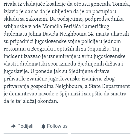
rivala iz vladajuće koalicije da otpusti generala Tomića,
MAGAZIN
izjavio je danas da je ubijeđen da je on postupio u
O GLASU AMERIKE
skladu sa zakonom. Da podsjetimo, podpredsjednika
srbijanske vlade Momčila Perišića i američkog
Learning English
diplomatu Johna Davida Neighboura 14. marta uhapsili
su pripadnici jugoslovenske vojne policije u jednom
PRATITE NAS
restoranu u Beogradu i optužili ih za špijunažu. Taj
incident izazvao je uznemirenje u vrhu jugoslovenske
vlasti i diplomatski spor između Sjedinjenih država i
Jugoslavije. U ponedeljak su Sjedinjene države
Jezici
prihvatile zvanično jugoslovensko izvinjene zbog
pritvaranja gospodina Neighboura, a State Department
je demantovao navode o špijunaži i saopštio da smatra
da je taj slučaj okončan.
Podijeli
Follow us