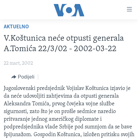
Linkovi
Pređi
na
AKTUELNO
glavni
TV PROGRAM
sadržaj
V.Koštunica neće otpusti generala
VIDEO
Pređi
A.Tomića 22/3/02 - 2002-03-22
na
FOTOGRAFIJE DANA
glavnu
22 mart, 2002
VIJESTI
navigaciju
Idi
Podijeli
NAUKA I TEHNOLOGIJA
SJEDINJENE AMERIČKE DRŽAVE
na
SPECIJALNI PROJEKTI
Jugoslovenski predsjednik Vojislav Koštunica izjavio je
BOSNA I HERCEGOVINA
pretragu
da neće udovoljiti zahtjevima da otpusti generala
KORUPCIJA
SVIJET
Aleksandra Tomića, prvog čovjeka vojne službe
SLOBODA MEDIJA
sigurnosti, zato što je on prošle sedmice naredio
pritvaranje jednog američkog diplomate i
ŽENSKA STRANA
podpredsjednika vlade Srbije pod sumnjom da se bave
IZBJEGLIČKA STRANA
špijunažom. Gospodin Koštunica, izložen pritisku svojih