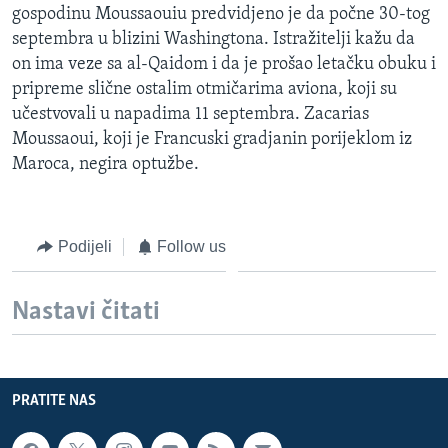
gospodinu Moussaouiu predvidjeno je da počne 30-tog
MAGAZIN
septembra u blizini Washingtona. Istražitelji kažu da
O GLASU AMERIKE
on ima veze sa al-Qaidom i da je prošao letačku obuku i
pripreme slične ostalim otmičarima aviona, koji su
Learning English
učestvovali u napadima 11 septembra. Zacarias
Moussaoui, koji je Francuski gradjanin porijeklom iz
PRATITE NAS
Maroca, negira optužbe.
Podijeli
Follow us
Jezici
Nastavi čitati
PRATITE NAS