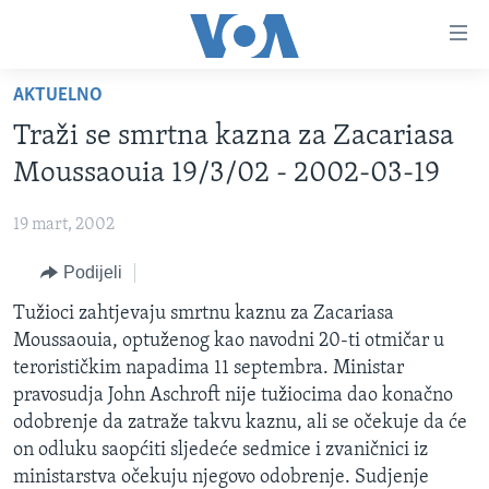
Linkovi
Pređi
na
AKTUELNO
glavni
TV PROGRAM
sadržaj
Traži se smrtna kazna za Zacariasa
VIDEO
Pređi
Moussaouia 19/3/02 - 2002-03-19
na
FOTOGRAFIJE DANA
glavnu
19 mart, 2002
VIJESTI
navigaciju
Idi
Podijeli
NAUKA I TEHNOLOGIJA
SJEDINJENE AMERIČKE DRŽAVE
na
SPECIJALNI PROJEKTI
Tužioci zahtjevaju smrtnu kaznu za Zacariasa
BOSNA I HERCEGOVINA
pretragu
Moussaouia, optuženog kao navodni 20-ti otmičar u
KORUPCIJA
SVIJET
terorističkim napadima 11 septembra. Ministar
SLOBODA MEDIJA
pravosudja John Aschroft nije tužiocima dao konačno
odobrenje da zatraže takvu kaznu, ali se očekuje da će
ŽENSKA STRANA
on odluku saopćiti sljedeće sedmice i zvaničnici iz
IZBJEGLIČKA STRANA
ministarstva očekuju njegovo odobrenje. Sudjenje