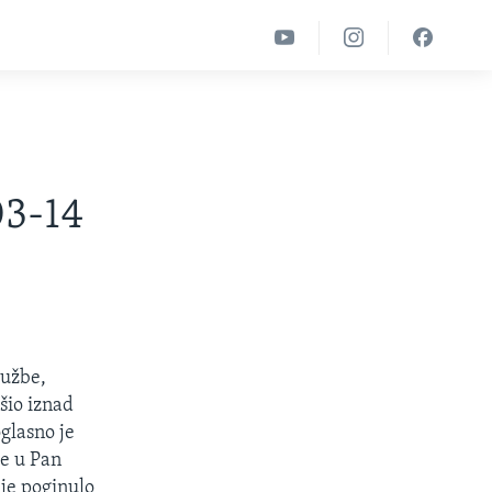
03-14
lužbe,
šio iznad
glasno je
je u Pan
je poginulo