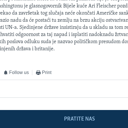
ashingtonu je glasnogovornik Bijele kuće Ari Fleischer poz
rekao da završetak tog slučaja neće okončati Američke sank
izrazio nadu da će postaći tu zemlju na brzu akciju ostvariva
sti UN-a. Sjedinjene države insistiraju da u skladu sa tom 
hvatiti odgoornost za taj napad i isplatiti nadoknadu žrtva
skih poslova odluku suda je nazvao političkom presudom 
njenih država i britanije.
Follow us
Print
PRATITE NAS