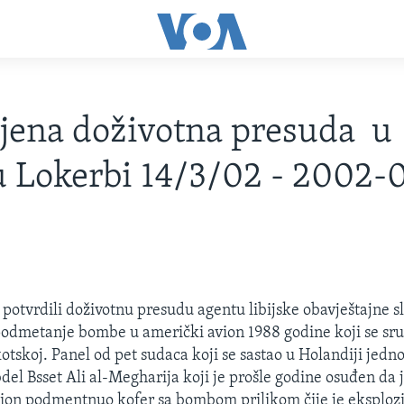
jena doživotna presuda u
u Lokerbi 14/3/02 - 2002-
u potvrdili doživotnu presudu agentu libijske obavještajne s
dmetanje bombe u američki avion 1988 godine koji se sru
otskoj. Panel od pet sudaca koji se sastao u Holandiji jedno
del Bsset Ali al-Megharija koji je prošle godine osuđen da 
ion podmentnuo kofer sa bombom prilikom čije je eksplozi