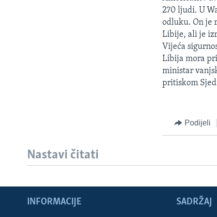
MAGAZIN
270 ljudi. U W
O GLASU AMERIKE
odluku. On je 
Libije, ali je 
Vijeća sigurno
Libija mora pri
ministar vanj
pritiskom Sjedi
Podijeli
Nastavi čitati
INFORMACIJE
SADRŽAJ