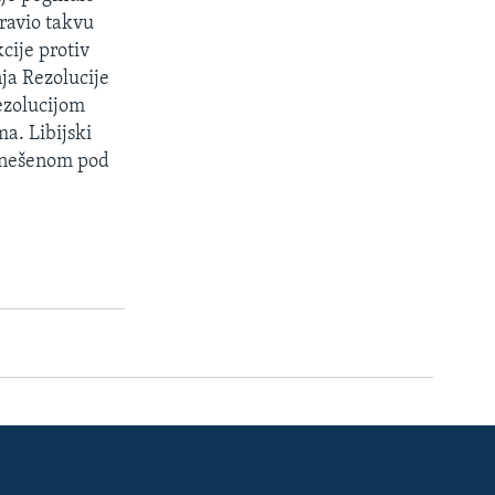
dravio takvu
cije protiv
nja Rezolucije
rezolucijom
ma. Libijski
donešenom pod