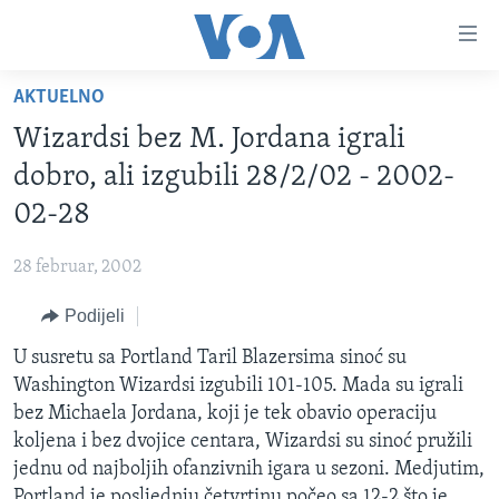
Linkovi
Pređi
na
AKTUELNO
glavni
TV PROGRAM
sadržaj
Wizardsi bez M. Jordana igrali
VIDEO
Pređi
dobro, ali izgubili 28/2/02 - 2002-
na
FOTOGRAFIJE DANA
02-28
glavnu
VIJESTI
navigaciju
28 februar, 2002
Idi
NAUKA I TEHNOLOGIJA
SJEDINJENE AMERIČKE DRŽAVE
na
Podijeli
SPECIJALNI PROJEKTI
BOSNA I HERCEGOVINA
pretragu
U susretu sa Portland Taril Blazersima sinoć su
KORUPCIJA
SVIJET
Washington Wizardsi izgubili 101-105. Mada su igrali
SLOBODA MEDIJA
bez Michaela Jordana, koji je tek obavio operaciju
ŽENSKA STRANA
koljena i bez dvojice centara, Wizardsi su sinoć pružili
jednu od najboljih ofanzivnih igara u sezoni. Medjutim,
IZBJEGLIČKA STRANA
Portland je posljednju četvrtinu počeo sa 12-2 što je