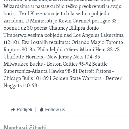
MAGAZIN
Wizardsima u nastavku bilo teško preokrenuti u svoju
korist. Trail Blazersima je to bila sedma pobjeda
O GLASU AMERIKE
zaradom. U Minnesoti je Kevin Garnnet postigao 33
poena i uz 30 poena Chauncy Billipsa donio
Learning English
Timberwolvesima pobjedu nad Los Angeles Lakersima
112-101. Evo i ostalih rezultata: Orlando Magic-Toronto
PRATITE NAS
Raptors 90-85. Philadelphia 76ers-Miami Heat 82-72
Charlotte Hornets - New Jersey Nets 104-85
Milwaukee Bucks - Boston Celtics 95-92 Seattle
Supersonics-Atlanta Hawks 98-81 Detroit Pistons -
Jezici
Chicago Bulls 101-89 i Golden State Warriors - Denver
Nuggats 110-93
Podijeli
Follow us
Nastavi čitati