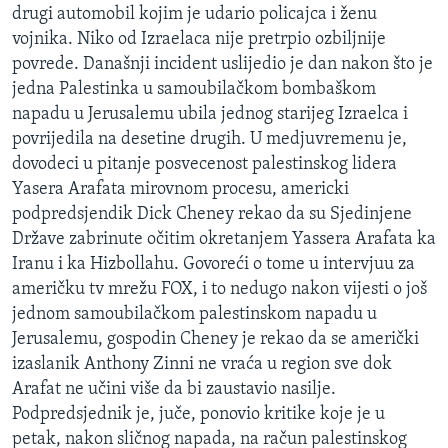
drugi automobil kojim je udario policajca i ženu
MAGAZIN
vojnika. Niko od Izraelaca nije pretrpio ozbiljnije
O GLASU AMERIKE
povrede. Današnji incident uslijedio je dan nakon što je
jedna Palestinka u samoubilačkom bombaškom
Learning English
napadu u Jerusalemu ubila jednog starijeg Izraelca i
povrijedila na desetine drugih. U medjuvremenu je,
PRATITE NAS
dovodeci u pitanje posvecenost palestinskog lidera
Yasera Arafata mirovnom procesu, americki
podpredsjendik Dick Cheney rekao da su Sjedinjene
Države zabrinute očitim okretanjem Yassera Arafata ka
Jezici
Iranu i ka Hizbollahu. Govoreći o tome u intervjuu za
američku tv mrežu FOX, i to nedugo nakon vijesti o još
jednom samoubilačkom palestinskom napadu u
Jerusalemu, gospodin Cheney je rekao da se američki
izaslanik Anthony Zinni ne vraća u region sve dok
Arafat ne učini više da bi zaustavio nasilje.
Podpredsjednik je, juče, ponovio kritike koje je u
petak, nakon sličnog napada, na račun palestinskog