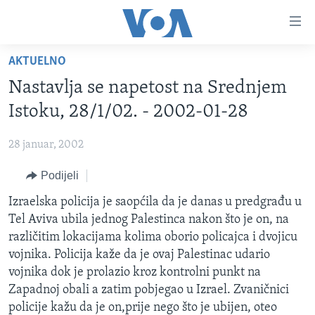
Linkovi
Pređi
na
AKTUELNO
glavni
TV PROGRAM
sadržaj
Nastavlja se napetost na Srednjem
VIDEO
Pređi
Istoku, 28/1/02. - 2002-01-28
na
FOTOGRAFIJE DANA
glavnu
28 januar, 2002
VIJESTI
navigaciju
Idi
Podijeli
NAUKA I TEHNOLOGIJA
SJEDINJENE AMERIČKE DRŽAVE
na
SPECIJALNI PROJEKTI
Izraelska policija je saopćila da je danas u predgrađu u
BOSNA I HERCEGOVINA
pretragu
Tel Aviva ubila jednog Palestinca nakon što je on, na
KORUPCIJA
SVIJET
različitim lokacijama kolima oborio policajca i dvojicu
SLOBODA MEDIJA
vojnika. Policija kaže da je ovaj Palestinac udario
vojnika dok je prolazio kroz kontrolni punkt na
ŽENSKA STRANA
Zapadnoj obali a zatim pobjegao u Izrael. Zvaničnici
IZBJEGLIČKA STRANA
policije kažu da je on,prije nego što je ubijen, oteo