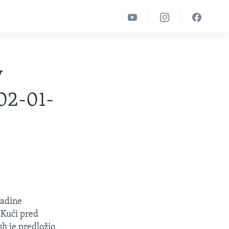
v
02-01-
ladine
j Kući pred
h je predložio