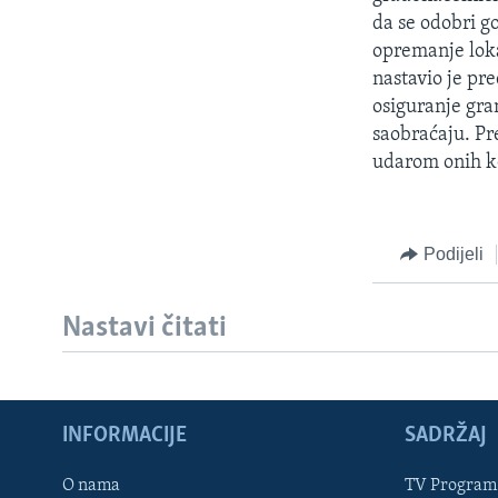
MAGAZIN
da se odobri go
O GLASU AMERIKE
opremanje loka
nastavio je pre
osiguranje gra
saobraćaju. Pr
udarom onih ko
Podijeli
Nastavi čitati
INFORMACIJE
SADRŽAJ
Learning English
O nama
TV Program