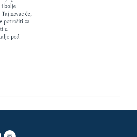
 i bolje
 Taj novac će,
e potrošiti za
ti u
dalje pod