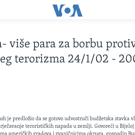
- više para za borbu proti
g terorizma 24/1/02 - 20
sh je predložio da se gotovo udvostruči budžetska stavka v
rječavanje terorističkih napada u zemlji. Govoreći u Bijelo
ma američkih gradova i zvaničnicima okruga, gospodin Bus