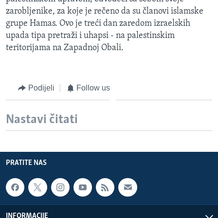
MAGAZIN
zarobljenike, za koje je rečeno da su članovi islamske
grupe Hamas. Ovo je treći dan zaredom izraelskih
O GLASU AMERIKE
upada tipa pretraži i uhapsi - na palestinskim
teritorijama na Zapadnoj Obali.
Learning English
PRATITE NAS
Podijeli
Follow us
Nastavi čitati
Jezici
PRATITE NAS
INFORMACIJE