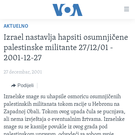
Linkovi
Pređi
na
AKTUELNO
glavni
TV PROGRAM
sadržaj
Izrael nastavlja hapsiti osumnjičene
VIDEO
Pređi
palestinske militante 27/12/01 -
na
FOTOGRAFIJE DANA
2001-12-27
glavnu
VIJESTI
navigaciju
27 decembar, 2001
Idi
NAUKA I TEHNOLOGIJA
SJEDINJENE AMERIČKE DRŽAVE
na
Podijeli
SPECIJALNI PROJEKTI
BOSNA I HERCEGOVINA
pretragu
Izraelske snage su uhapsile osmoricu osumnjičenih
KORUPCIJA
SVIJET
palestinskih militanata tokom racije u Hebronu na
SLOBODA MEDIJA
Zapadnoj Obali. Tokom ovog upada čula se pucnjava,
ŽENSKA STRANA
ali nema izvještaja o eventualnim žrtvama. Izraelske
snage su se kasnije povukle iz ovog grada pod
IZBJEGLIČKA STRANA
palestinskom upravom, odvodeći sa sobom svoje