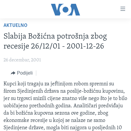
Linkovi
Pređi
na
AKTUELNO
glavni
TV PROGRAM
sadržaj
Slabija Božićna potrošnja zbog
VIDEO
Pređi
recesije 26/12/01 - 2001-12-26
na
FOTOGRAFIJE DANA
glavnu
26 decembar, 2001
VIJESTI
navigaciju
Idi
Podijeli
NAUKA I TEHNOLOGIJA
SJEDINJENE AMERIČKE DRŽAVE
na
SPECIJALNI PROJEKTI
Kupci koji tragaju za jeftinijom robom spremni su
BOSNA I HERCEGOVINA
pretragu
širom Sjedinjenih država na poslije-božićnu kupovinu,
KORUPCIJA
SVIJET
jer su trgovci snizili cijene znatno više nego što je to bilo
SLOBODA MEDIJA
uobičajeno prethodnih godina. Analitičari predviđaju
da bi božićna kupovna sezona ove godine, zbog
ŽENSKA STRANA
ekonomske recesije u kojoj se nalaze ne samo
IZBJEGLIČKA STRANA
Sjedinjene države, mogla biti najgora u posljednih 10