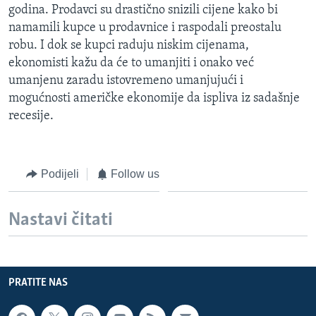
godina. Prodavci su drastično snizili cijene kako bi
MAGAZIN
namamili kupce u prodavnice i raspodali preostalu
O GLASU AMERIKE
robu. I dok se kupci raduju niskim cijenama,
ekonomisti kažu da će to umanjiti i onako već
Learning English
umanjenu zaradu istovremeno umanjujući i
mogućnosti američke ekonomije da ispliva iz sadašnje
PRATITE NAS
recesije.
Podijeli
Follow us
Jezici
Nastavi čitati
PRATITE NAS