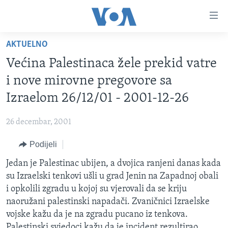
Linkovi
Pređi
na
AKTUELNO
glavni
TV PROGRAM
sadržaj
Većina Palestinaca žele prekid vatre
VIDEO
Pređi
i nove mirovne pregovore sa
na
FOTOGRAFIJE DANA
Izraelom 26/12/01 - 2001-12-26
glavnu
VIJESTI
navigaciju
26 decembar, 2001
Idi
NAUKA I TEHNOLOGIJA
SJEDINJENE AMERIČKE DRŽAVE
na
Podijeli
SPECIJALNI PROJEKTI
BOSNA I HERCEGOVINA
pretragu
Jedan je Palestinac ubijen, a dvojica ranjeni danas kada
KORUPCIJA
SVIJET
su Izraelski tenkovi ušli u grad Jenin na Zapadnoj obali
SLOBODA MEDIJA
i opkolili zgradu u kojoj su vjerovali da se kriju
ŽENSKA STRANA
naoružani palestinski napadači. Zvaničnici Izraelske
vojske kažu da je na zgradu pucano iz tenkova.
IZBJEGLIČKA STRANA
Palestinski svjedoci kažu da je incident rezultirao