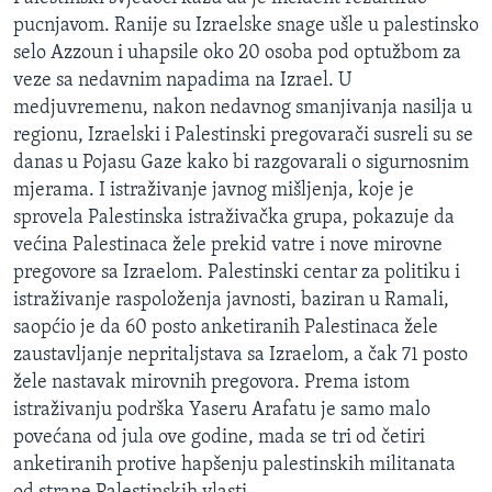
MAGAZIN
pucnjavom. Ranije su Izraelske snage ušle u palestinsko
selo Azzoun i uhapsile oko 20 osoba pod optužbom za
O GLASU AMERIKE
veze sa nedavnim napadima na Izrael. U
medjuvremenu, nakon nedavnog smanjivanja nasilja u
Learning English
regionu, Izraelski i Palestinski pregovarači susreli su se
danas u Pojasu Gaze kako bi razgovarali o sigurnosnim
PRATITE NAS
mjerama. I istraživanje javnog mišljenja, koje je
sprovela Palestinska istraživačka grupa, pokazuje da
većina Palestinaca žele prekid vatre i nove mirovne
pregovore sa Izraelom. Palestinski centar za politiku i
Jezici
istraživanje raspoloženja javnosti, baziran u Ramali,
saopćio je da 60 posto anketiranih Palestinaca žele
zaustavljanje nepritaljstava sa Izraelom, a čak 71 posto
žele nastavak mirovnih pregovora. Prema istom
istraživanju podrška Yaseru Arafatu je samo malo
povećana od jula ove godine, mada se tri od četiri
anketiranih protive hapšenju palestinskih militanata