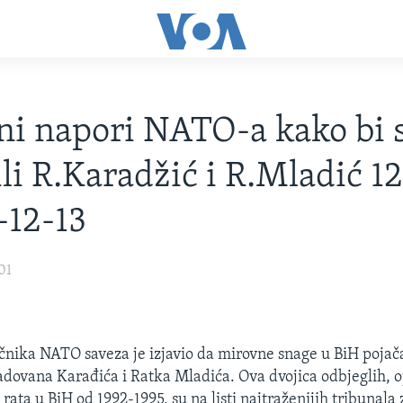
ni napori NATO-a kako bi 
li R.Karadžić i R.Mladić 1
-12-13
01
čnika NATO saveza je izjavio da mirovne snage u BiH poja
dovana Karađića i Ratka Mladića. Ova dvojica odbjeglih, 
ata u BiH od 1992-1995, su na listi najtraženijih tribunala 