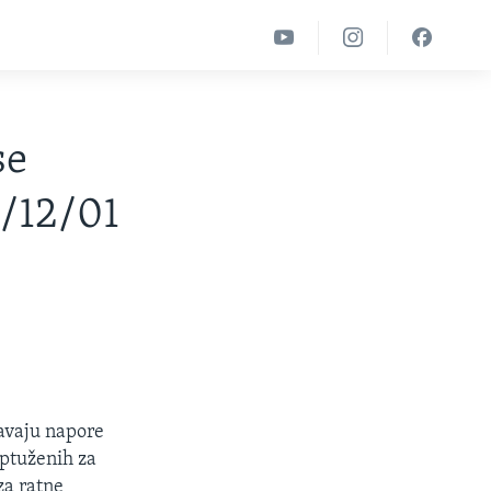
se
2/12/01
čavaju napore
optuženih za
za ratne