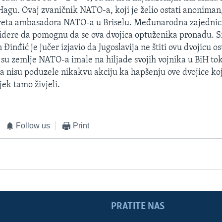
Hagu. Ovaj zvaničnik NATO-a, koji je želio ostati anoniman,
reta ambasadora NATO-a u Briselu. Međunarodna zajednica 
lidere da pomognu da se ova dvojica optuženika pronađu. S
Đinđić je jučer izjavio da Jugoslavija ne štiti ovu dvojicu 
 su zemlje NATO-a imale na hiljade svojih vojnika u BiH t
da nisu poduzele nikakvu akciju ka hapšenju ove dvojice koj
jek tamo živjeli.
Follow us
Print
PRATITE NAS