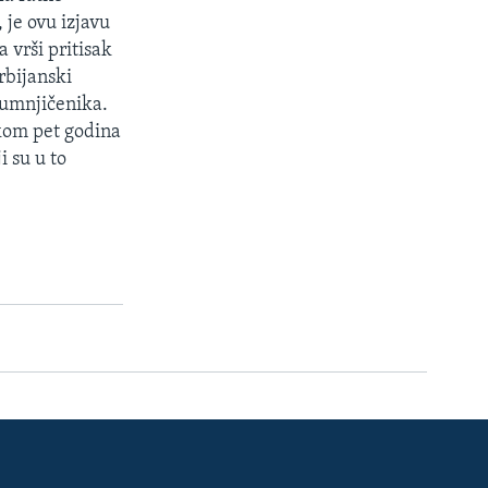
 je ovu izjavu
vrši pritisak
rbijanski
osumnjičenika.
okom pet godina
i su u to