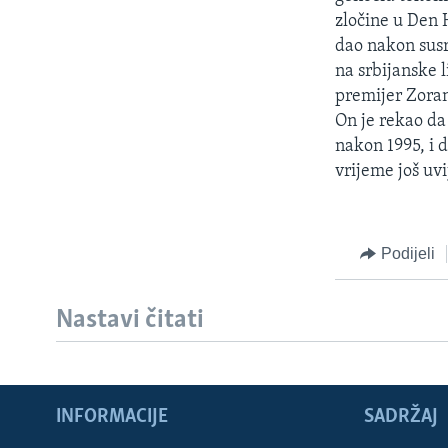
MAGAZIN
zločine u Den 
O GLASU AMERIKE
dao nakon sus
na srbijanske 
premijer Zoran 
On je rekao da
nakon 1995, i 
vrijeme još uvi
Podijeli
Nastavi čitati
INFORMACIJE
SADRŽAJ