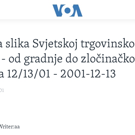
a slika Svjetskoj trgovinsk
 - od gradnje do zločinačk
a 12/13/01 - 2001-12-13
01
riter:aa