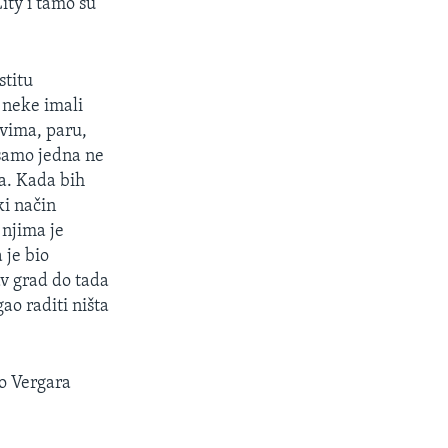
City i tamo su
stitu
a neke imali
ovima, paru,
o samo jedna ne
ka. Kada bih
ki način
 njima je
 je bio
av grad do tada
ao raditi ništa
lo Vergara