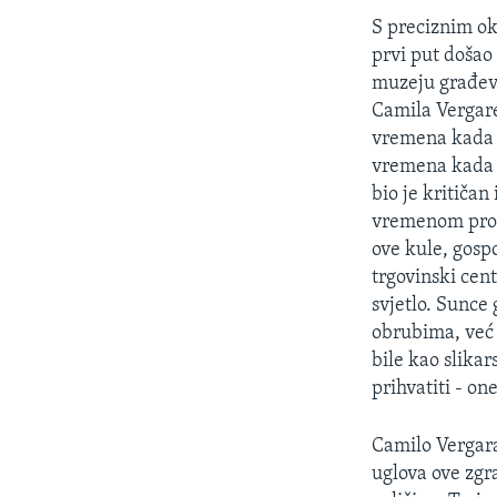
MAGAZIN
S preciznim ok
O GLASU AMERIKE
prvi put došao 
muzeju građev
Camila Vergare
vremena kada s
vremena kada g
bio je kritičan
vremenom promi
ove kule, gospo
trgovinski cent
svjetlo. Sunce
obrubima, već 
bile kao slika
prihvatiti - on
Camilo Vergara 
uglova ove zgra