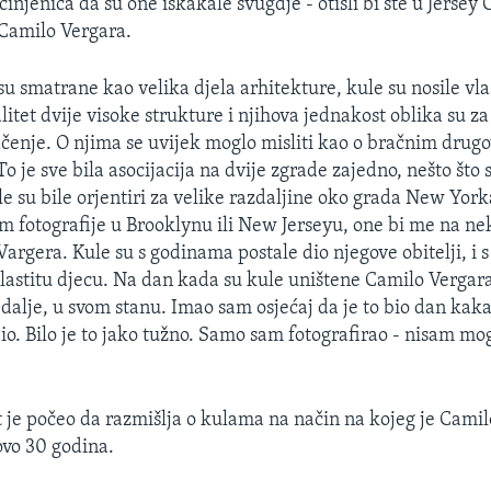
 činjenica da su one iskakale svugdje - otišli bi ste u Jersey 
 Camilo Vergara.
u smatrane kao velika djela arhitekture, kule su nosile vla
alitet dvije visoke strukture i njihova jednakost oblika su z
čenje. O njima se uvijek moglo misliti kao o bračnim drug
 To je sve bila asocijacija na dvije zgrade zajedno, nešto št
le su bile orjentiri za velike razdaljine oko grada New Yor
im fotografije u Brooklynu ili New Jerseyu, one bi me na ne
 Vargera. Kule su s godinama postale dio njegove obitelji, i s
 vlastitu djecu. Na dan kada su kule uništene Camilo Vergara
 dalje, u svom stanu. Imao sam osjećaj da je to bio dan kak
io. Bilo je to jako tužno. Samo sam fotografirao - nisam mog
t je počeo da razmišlja o kulama na način na kojeg je Cami
ovo 30 godina.