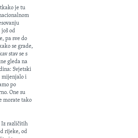
tkako je tu
u nacionalnom
esovanju
 još od
, pa sve do
kako se grade,
kav stav se s
ine gleda na
dina: Svjetski
 mijenjalo i
samo po
rno. One su
je morate tako
Iz različitih
od rijeke, od