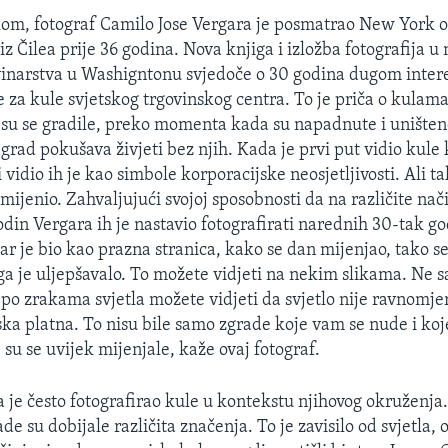
om, fotograf Camilo Jose Vergara je posmatrao New York o
iz Čilea prije 36 godina. Nova knjiga i izložba fotografija 
inarstva u Washigntonu svjedoče o 30 godina dugom inter
 za kule svjetskog trgovinskog centra. To je priča o kulama
u se gradile, preko momenta kada su napadnute i uništene
rad pokušava živjeti bez njih. Kada je prvi put vidio kule 
 i vidio ih je kao simbole korporacijske neosjetljivosti. Ali ta
jenio. Zahvaljujući svojoj sposobnosti da na različite nač
din Vergara ih je nastavio fotografirati narednih 30-tak go
ar je bio kao prazna stranica, kako se dan mijenjao, tako se
 ga je uljepšavalo. To možete vidjeti na nekim slikama. Ne 
po zrakama svjetla možete vidjeti da svjetlo nije ravnomje
rska platna. To nisu bile samo zgrade koje vam se nude i ko
e su se uvijek mijenjale, kaže ovaj fotograf.
je često fotografirao kule u kontekstu njihovog okruženja. 
de su dobijale različita značenja. To je zavisilo od svjetla, 