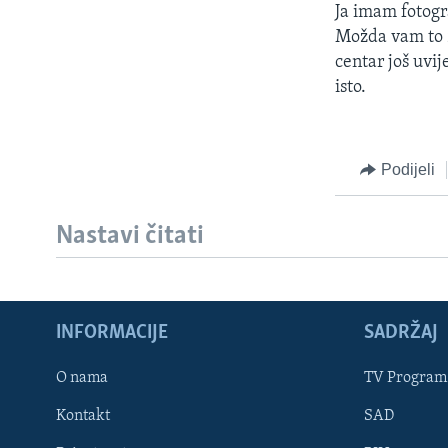
Ja imam fotogra
Možda vam to z
centar još uvi
isto.
Podijeli
Nastavi čitati
INFORMACIJE
SADRŽAJ
Learning English
O nama
TV Program
Kontakt
SAD
PRATITE NAS