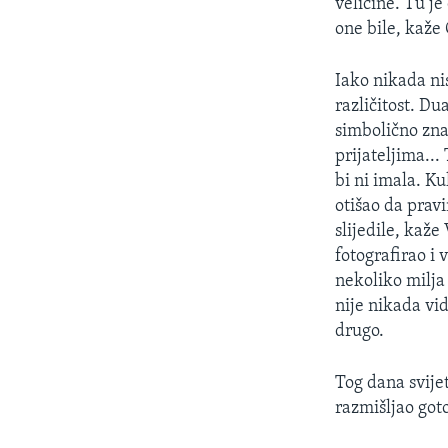
veličine. Tu je
one bile, kaže
Iako nikada nis
različitost. Du
simbolično zna
prijateljima...
bi ni imala. Ku
otišao da prav
slijedile, kaže
fotografirao i
nekoliko milja
nije nikada vid
drugo.
Tog dana svije
razmišljao got