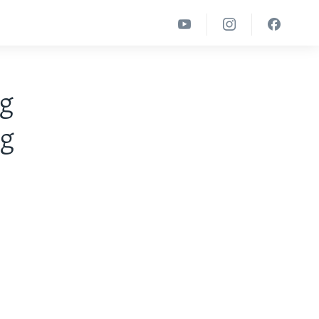
og
og