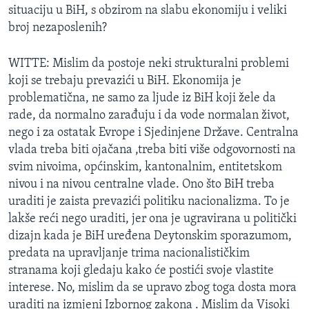
situaciju u BiH, s obzirom na slabu ekonomiju i veliki
broj nezaposlenih?
WITTE: Mislim da postoje neki strukturalni problemi
koji se trebaju prevazići u BiH. Ekonomija je
problematična, ne samo za ljude iz BiH koji žele da
rade, da normalno zarađuju i da vode normalan život,
nego i za ostatak Evrope i Sjedinjene Države. Centralna
vlada treba biti ojačana ,treba biti više odgovornosti na
svim nivoima, općinskim, kantonalnim, entitetskom
nivou i na nivou centralne vlade. Ono što BiH treba
uraditi je zaista prevazići politiku nacionalizma. To je
lakše reći nego uraditi, jer ona je ugravirana u politički
dizajn kada je BiH uređena Deytonskim sporazumom,
predata na upravljanje trima nacionalističkim
stranama koji gledaju kako će postići svoje vlastite
interese. No, mislim da se upravo zbog toga dosta mora
uraditi na izmjeni Izbornog zakona . Mislim da Visoki