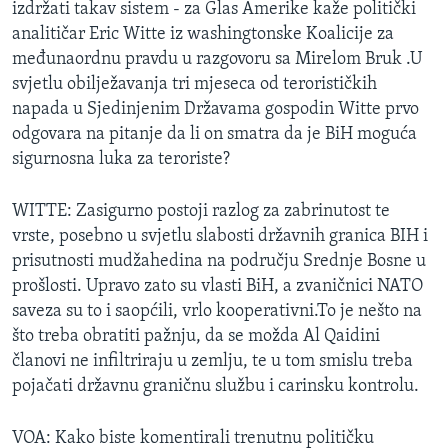
izdržati takav sistem - za Glas Amerike kaže politički
MAGAZIN
analitičar Eric Witte iz washingtonske Koalicije za
O GLASU AMERIKE
međunaordnu pravdu u razgovoru sa Mirelom Bruk .U
svjetlu obilježavanja tri mjeseca od terorističkih
Learning English
napada u Sjedinjenim Državama gospodin Witte prvo
odgovara na pitanje da li on smatra da je BiH moguća
sigurnosna luka za teroriste?
PRATITE NAS
WITTE: Zasigurno postoji razlog za zabrinutost te
vrste, posebno u svjetlu slabosti državnih granica BIH i
Jezici
prisutnosti mudžahedina na području Srednje Bosne u
prošlosti. Upravo zato su vlasti BiH, a zvaničnici NATO
saveza su to i saopćili, vrlo kooperativni.To je nešto na
što treba obratiti pažnju, da se možda Al Qaidini
članovi ne infiltriraju u zemlju, te u tom smislu treba
pojačati državnu graničnu službu i carinsku kontrolu.
VOA: Kako biste komentirali trenutnu političku