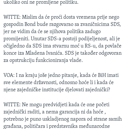
ukoliko oni ne promijene politiku.
WITTE: Mislim da će proći dosta vremena prije nego
gospodin Bond bude razgovarao sa zvaničnicima SDS,
jer ne vidim da će se njihova politika zadugo
promijeniti. Unutar SDS-a postoji podijeljenost, ali je
očigledno da SDS ima stvarnu moć u RS-u, da povlače
konce iza Mladena Ivanića. SDS je također odgovoran
za opstrukciju funkcioniranja vlade.
VOA: I na kraju joše jedno pitanje, kada će BiH imati
sve elemente državnosti, odnosno hoće li i kada će
njene zajedničke institucije djelovati zajednički?
WITTE: Ne mogu predvidjeti kada će one početi
zajednički raditi, a nema garancija ni da hoće ,
potrebno je puno uskladjenog napora od strane samih
građana, političara i predstavnika međunarodne