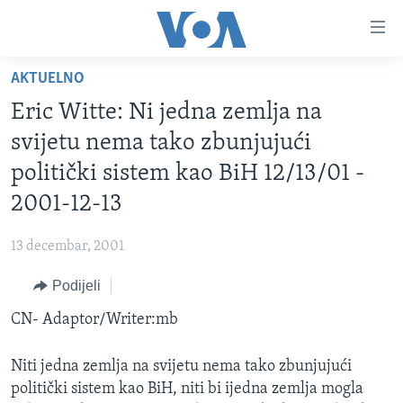
Linkovi
Pređi
na
AKTUELNO
glavni
TV PROGRAM
sadržaj
Eric Witte: Ni jedna zemlja na
VIDEO
Pređi
svijetu nema tako zbunjujući
na
FOTOGRAFIJE DANA
politički sistem kao BiH 12/13/01 -
glavnu
VIJESTI
navigaciju
2001-12-13
Idi
NAUKA I TEHNOLOGIJA
SJEDINJENE AMERIČKE DRŽAVE
na
13 decembar, 2001
SPECIJALNI PROJEKTI
BOSNA I HERCEGOVINA
pretragu
Podijeli
KORUPCIJA
SVIJET
CN- Adaptor/Writer:mb
SLOBODA MEDIJA
ŽENSKA STRANA
Niti jedna zemlja na svijetu nema tako zbunjujući
IZBJEGLIČKA STRANA
politički sistem kao BiH, niti bi ijedna zemlja mogla