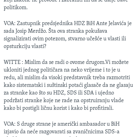
koji zakone ne provode i zabraniti im da se dalje bave
politikom.
VOA: Zastupnik predsjednika HDZ BiH Ante Jelavića je
sada Josip Merdžo. Šta ova stranka pokušava
signalizirati ovim potezom, stvarno učešće u vlasti ili
opsturkciju vlasti?
WITTE : Mislim da se radi o ovome drugom.Vi možete
ukloniti jednog političara na neko vrijeme i to je u
redu, ali mislim da visoki predstavnik treba razmotriti
kako sistematski i suštinski potaći glasače da ne glasaju
za stranke kao što su HDZ, SDS ili SDA i ujedno
podržati stranke koje ne rade na opstruiranju vlade
kako bi postigli ličnu korist i kako bi profitirali.
VOA: S druge strane je američki ambasador u BiH
izjavio da neće razgovarati sa zvaničnicima SDS-a