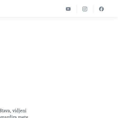
štava, vidjeni
bomardira mete