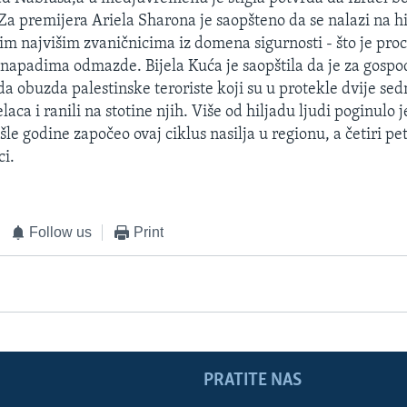
Za premijera Ariela Sharona je saopšteno da se nalazi na h
ojim najvišim zvaničnicima iz domena sigurnosti - što je pro
 napadima odmazde. Bijela Kuća je saopštila da je za gospo
da obuzda palestinske teroriste koji su u protekle dvije sed
laca i ranili na stotine njih. Više od hiljadu ljudi poginulo 
e godine započeo ovaj ciklus nasilja u regionu, a četiri pet
ci.
Follow us
Print
PRATITE NAS