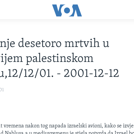
je desetoro mrtvih u
ijem palestinskom
,12/12/01. - 2001-12-12
01
t vremena nakon tog napada izraelski avioni, kako se izvje
ad Nablusa,a u medjuvremenu je stigla potvrda da Izrael 