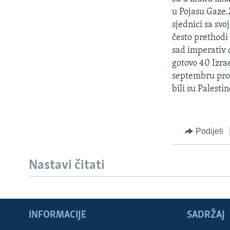
MAGAZIN
u Pojasu Gaze.
O GLASU AMERIKE
sjednici sa sv
često prethodi
sad imperativ 
gotovo 40 Izrae
septembru prošl
bili su Palestin
Podijeli
Nastavi čitati
INFORMACIJE
SADRŽAJ