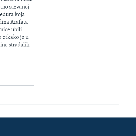
itno sazvanoj
cedura koja
dina Arafata
mice ubili
je otkako je u
ine stradalih