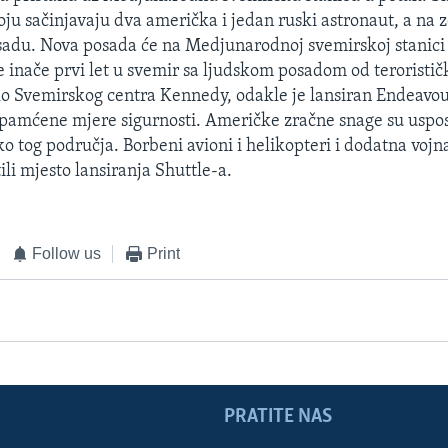
ju sačinjavaju dva američka i jedan ruski astronaut, a na 
du. Nova posada će na Medjunarodnoj svemirskoj stanici o
e inače prvi let u svemir sa ljudskom posadom od teroristič
o Svemirskog centra Kennedy, odakle je lansiran Endeavour
pamćene mjere sigurnosti. Američke zračne snage su uspos
o tog područja. Borbeni avioni i helikopteri i dodatna vojn
tili mjesto lansiranja Shuttle-a.
Follow us
Print
PRATITE NAS