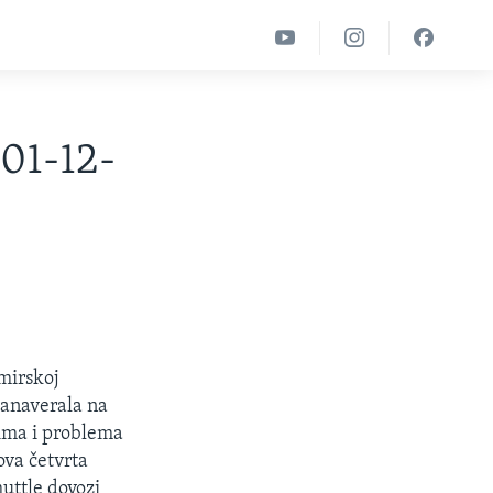
01-12-
mirskoj
Canaverala na
tima i problema
va četvrta
uttle dovozi