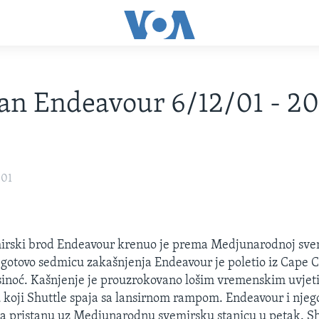
an Endeavour 6/12/01 - 20
001
irski brod Endeavour krenuo je prema Medjunarodnoj sve
 gotovo sedmicu zakašnjenja Endeavour je poletio iz Cape 
 sinoć. Kašnjenje je prouzrokovano lošim vremenskim uvje
oji Shuttle spaja sa lansirnom rampom. Endeavour i njego
a pristanu uz Medjunarodnu svemirsku stanicu u petak. Sh