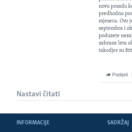
MAGAZIN
novu posadu ko
O GLASU AMERIKE
predhodnu posa
mjeseca. Ovo j
septembra i ok
poduzete neza
zabrane leta ok
takodjer su šti
Podijeli
Nastavi čitati
INFORMACIJE
SADRŽAJ