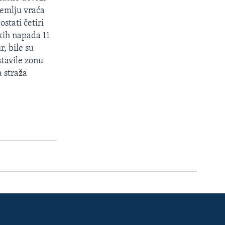
zemlju vraća
stati četiri
kih napada 11
, bile su
tavile zonu
a straža