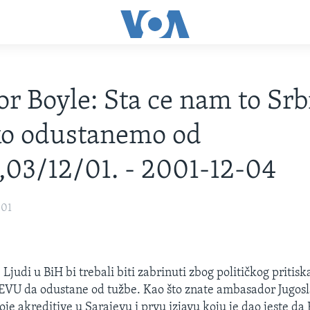
or Boyle: Sta ce nam to Srb
ko odustanemo od
,03/12/01. - 2001-12-04
001
 Ljudi u BiH bi trebali biti zabrinuti zbog političkog pritiska
VU da odustane od tužbe. Kao što znate ambasador Jugosla
je akreditive u Sarajevu i prvu izjavu koju je dao jeste da