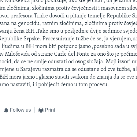
iv Miloševića jasno pokazuje, ako ste je čitali, da je sama 
im zločinima, zločinima protiv čovječnosti i masovnom silo
dgovor profesora Trnke dovodi u pitanje temelje Republike S
vana na genocidu, ratnim zločinima, zločinima protiv čovječ
anju žena BiH .Tako smo u posljednje dvije sedmice svjedo
Republike Srpske. Procesuiranje tužbe će se, ja vjerujem,nas
 ljudima u BiH mora biti potpuno jasno ,posebno sada u sv
v Miloševića od strane Carle del Ponte za ono što je počini
ocid, da se ne smije odustati od ovog slučaja. Moji izvori m
omjene u Sarajevu razmatra da se odustane od ove tužbe, al
 BiH mora jasno i glasno staviti svakom do znanja da se ovo 
amo nastaviti, i i pobijedit ćemo u tom procesu.
Follow us
Print