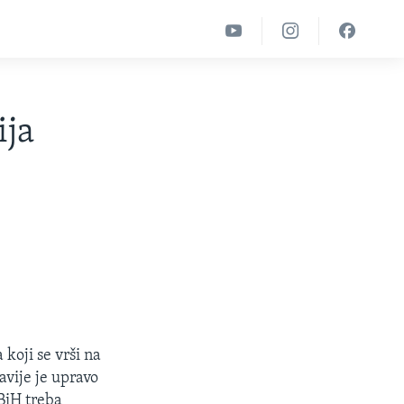
ija
 koji se vrši na
vije je upravo
 BiH treba