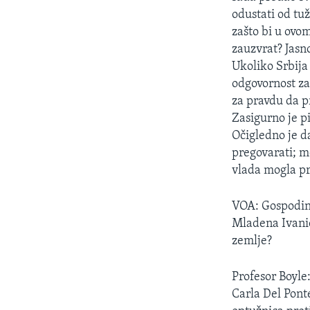
MAGAZIN
odustati od tu
O GLASU AMERIKE
zašto bi u ovo
zauzvrat? Jasn
Ukoliko Srbija
odgovornost za
za pravdu da p
Zasigurno je pi
Očigledno je d
pregovarati; m
vlada mogla pr
VOA: Gospodin
Mladena Ivanić
zemlje?
Profesor Boyle
Carla Del Ponte