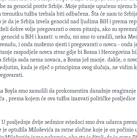
žbe za genocid protiv Srbije. Moje pitanje upućeno njemu bil
m trenutku tužba trebala biti odbačena. Šta će nam to Srbija
o je da je Srbija izvela genocid nad ljudima BiH i prema rep
 želi dobre volje pregovarati o ovom pitanju, ako su spremn
 genocid u BiH i kazati: u redu, mi smo to uradili, neka M
resudu, i onda možemo sjesti i pregovarati o novcu - onda je
tanje raspodjele novca stvar gdje bi Bosna i Hercegovina bil
a Srbija sada nema novaca, a Bosna još manje. dakle, o nov
edjutim, kada je riječ o principima ovog slučaja, ne vidim 
egovarati.
a Boyla smo zamolili da prokomentira današnje reagiranje
a , prema kojem će ova tužba izazvati političke posljedice 
: U posljednje dvije sedmice svjedoci smo dva udarca prema
 je optužila Miloševića za ratne zločine koje je on počinio 