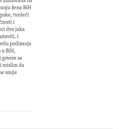
RS zasnovana na
vanju žena BiH
rpske, tvrdeći
nosti i
ci dva jaka
taviti, i
jetlu podizanja
o u BiH,
i govore sa
i mislim da
ne smije