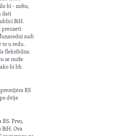
o bi - zašto,
 dati
ublici BiH.
i preuzeti
eđunarodni sudi
 to u redu.
a fleksibilna.
cu se može
kako bi bh
 premijera RS
po dvije
 RS. Prvo,
u BiH. Ova