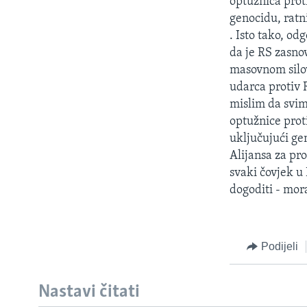
optužnica prot
genocidu, ratn
. Isto tako, o
da je RS zasno
masovnom silov
udarca protiv 
mislim da svim
optužnice proti
uključujući gen
Alijansa za pr
svaki čovjek u
dogoditi - mor
Podijeli
Nastavi čitati