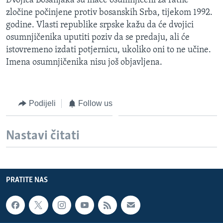
Dvojica Bošanjaka su inače osumnjičeni za ratne
MAGAZIN
zločine počinjene protiv bosanskih Srba, tijekom 1992.
godine. Vlasti republike srpske kažu da će dvojici
O GLASU AMERIKE
osumnjičenika uputiti poziv da se predaju, ali će
istovremeno izdati potjernicu, ukoliko oni to ne učine.
Learning English
Imena osumnjičenika nisu još objavljena.
PRATITE NAS
Podijeli
Follow us
Jezici
Nastavi čitati
PRATITE NAS