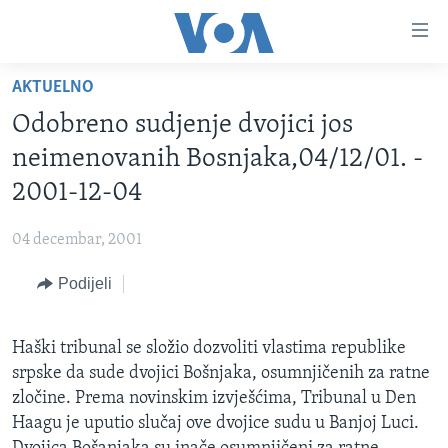
Linkovi
Pređi
na
AKTUELNO
glavni
TV PROGRAM
sadržaj
Odobreno sudjenje dvojici jos
VIDEO
Pređi
neimenovanih Bosnjaka,04/12/01. -
na
FOTOGRAFIJE DANA
2001-12-04
glavnu
VIJESTI
navigaciju
04 decembar, 2001
Idi
NAUKA I TEHNOLOGIJA
SJEDINJENE AMERIČKE DRŽAVE
na
Podijeli
SPECIJALNI PROJEKTI
BOSNA I HERCEGOVINA
pretragu
KORUPCIJA
SVIJET
Haški tribunal se složio dozvoliti vlastima republike
SLOBODA MEDIJA
srpske da sude dvojici Bošnjaka, osumnjičenih za ratne
ŽENSKA STRANA
zločine. Prema novinskim izvješćima, Tribunal u Den
Haagu je uputio slučaj ove dvojice sudu u Banjoj Luci.
IZBJEGLIČKA STRANA