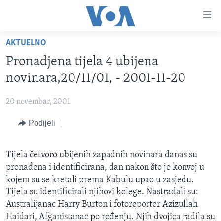
Linkovi
Pređi
na
AKTUELNO
glavni
TV PROGRAM
sadržaj
Pronadjena tijela 4 ubijena
VIDEO
Pređi
novinara,20/11/01, - 2001-11-20
na
FOTOGRAFIJE DANA
glavnu
20 novembar, 2001
VIJESTI
navigaciju
Idi
Podijeli
NAUKA I TEHNOLOGIJA
SJEDINJENE AMERIČKE DRŽAVE
na
SPECIJALNI PROJEKTI
BOSNA I HERCEGOVINA
pretragu
Tijela četvoro ubijenih zapadnih novinara danas su
KORUPCIJA
SVIJET
pronađena i identificirana, dan nakon što je konvoj u
SLOBODA MEDIJA
kojem su se kretali prema Kabulu upao u zasjedu.
Tijela su identificirali njihovi kolege. Nastradali su:
ŽENSKA STRANA
Australijanac Harry Burton i fotoreporter Azizullah
IZBJEGLIČKA STRANA
Haidari, Afganistanac po rođenju. Njih dvojica radila su