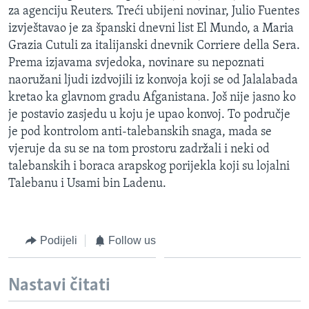
za agenciju Reuters. Treći ubijeni novinar, Julio Fuentes
MAGAZIN
izvještavao je za španski dnevni list El Mundo, a Maria
O GLASU AMERIKE
Grazia Cutuli za italijanski dnevnik Corriere della Sera.
Prema izjavama svjedoka, novinare su nepoznati
Learning English
naoružani ljudi izdvojili iz konvoja koji se od Jalalabada
kretao ka glavnom gradu Afganistana. Još nije jasno ko
PRATITE NAS
je postavio zasjedu u koju je upao konvoj. To područje
je pod kontrolom anti-talebanskih snaga, mada se
vjeruje da su se na tom prostoru zadržali i neki od
talebanskih i boraca arapskog porijekla koji su lojalni
Jezici
Talebanu i Usami bin Ladenu.
Podijeli
Follow us
Nastavi čitati