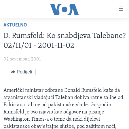
Linkovi
Pređi
na
AKTUELNO
glavni
TV PROGRAM
sadržaj
D. Rumsfeld: Ko snabdjeva Talebane?
VIDEO
Pređi
02/11/01 - 2001-11-02
na
FOTOGRAFIJE DANA
glavnu
02 novembar, 2001
VIJESTI
navigaciju
Idi
Podijeli
NAUKA I TEHNOLOGIJA
SJEDINJENE AMERIČKE DRŽAVE
na
SPECIJALNI PROJEKTI
BOSNA I HERCEGOVINA
pretragu
Američki ministar odbrane Donald Rumsfeld kaže da
KORUPCIJA
SVIJET
afganistanski vladajući Taleban dobiva ratne zalihe od
SLOBODA MEDIJA
Pakistana -ali ne od pakistanske vlade. Gospodin
Rumsfeld je ovo izjavio kao odgovor na pisanje
ŽENSKA STRANA
Washington Times-a o tome da neki dijelovi
IZBJEGLIČKA STRANA
pakistanske obavještajne službe, pod zaštitom noći,