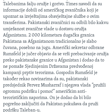
Talebanima šalju oružje i gorivo. Times navodi da su
MAGAZIN
informacije dobili od američkog zvaničnika koji je
O GLASU AMERIKE
upoznat sa izvještajima obavještajne službe o ovim
transferima. Pakistanski zvaničnici su odbili bilo kakvu
Learning English
umješanost zvanične vlade u dostavu oružja
Afganistanu. 2 000 kilometara dugačka granica
PRATITE NAS
Pakistana sa Afganistanom tradicionalno je slabo
čuvana, posebno na jugu. Američki sekretar odbrane
Rumsfeld je jučer objavio da se vrši prebacivanje oružja
preko pakistanske granice u Afganistan i dodao da to
Jezici
ne pomaže Sjedinjenim Državama predvođenoj
kampanji prptiv terorizma. Gospodin Rumsfeld je
također rekao novinarima da su, pakistanski
predsjednik Pervez Musharraf i njegova vlada ”pružili
ogromnu podršku i pomoć” američkim anti-
terorističkim naporima. On je dodao da bi bilo
pogrešno zaključiti da Pakistan pokušava da pruži
podršku Taleban-u.