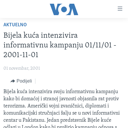
Linkovi
Pređi
na
AKTUELNO
glavni
TV PROGRAM
sadržaj
Bijela kuća intenzivira
VIDEO
Pređi
informativnu kampanju 01/11/01 -
na
FOTOGRAFIJE DANA
2001-11-01
glavnu
VIJESTI
navigaciju
01 novembar, 2001
Idi
NAUKA I TEHNOLOGIJA
SJEDINJENE AMERIČKE DRŽAVE
na
Podijeli
SPECIJALNI PROJEKTI
BOSNA I HERCEGOVINA
pretragu
Bijela kuća intenzivira svoju informativnu kampanju
KORUPCIJA
SVIJET
kako bi domaćoj i stranoj javnosti objasnila rat protiv
SLOBODA MEDIJA
terorizma. Američki vojni zvaničnici, diplomati i
ŽENSKA STRANA
komunikacijski stručnjaci šalju se u novi informativni
centar u Pakistanu. Jedan predstavnik Bijele kuće
IZBJEGLIČKA STRANA
odlazi u London kako bi proširio kampanju odnosa s