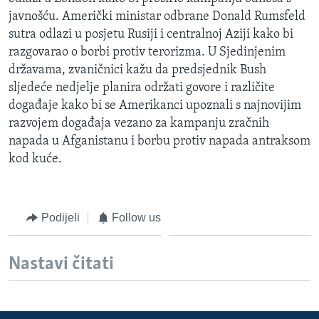
MAGAZIN
javnošću. Američki ministar odbrane Donald Rumsfeld
sutra odlazi u posjetu Rusiji i centralnoj Aziji kako bi
O GLASU AMERIKE
razgovarao o borbi protiv terorizma. U Sjedinjenim
državama, zvaničnici kažu da predsjednik Bush
Learning English
sljedeće nedjelje planira održati govore i različite
događaje kako bi se Amerikanci upoznali s najnovijim
PRATITE NAS
razvojem događaja vezano za kampanju zračnih
napada u Afganistanu i borbu protiv napada antraksom
kod kuće.
Jezici
Podijeli
Follow us
Nastavi čitati