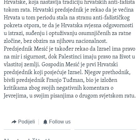
Hrvatske, koja nastavlja tradiciju hrvatskih anti-fašista
MAGAZIN
tokom rata. Hrvatski predsjednik je rekao da je većina
O GLASU AMERIKE
Hrvata u tom periodu stala na stranu anti-fašističkog
pokreta otpora, te da je Hrvatska svjesna odgovornosti
u istrazi, suđenju i optuživanju osumnjičenih za ratne
Learning English
zločine, bez obzira na njihovu nacionalnost.
Predsjednik Mesić je također rekao da Izrael ima pravo
PRATITE NAS
na mir i sigurnost, dok Palestinci imaju pravo na život u
vlastitoj zemlji. Gospodin Mesić je prvi Hrvatski
predsjednik koji posjećuje Izrael. Njegov prethodnik,
Jezici
bivši predsjednik Franjo Tuđman, bio je izložen
kritikama zbog svojih negativnih komentara o
Jevrejima, u svojim pisanjima o drugom svjetskom ratu.
Podijeli
Follow us