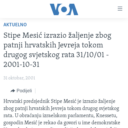
Linkovi
Pređi
na
AKTUELNO
glavni
TV PROGRAM
sadržaj
Stipe Mesić izrazio žaljenje zbog
VIDEO
Pređi
patnji hrvatskih Jevreja tokom
na
FOTOGRAFIJE DANA
drugog svjetskog rata 31/10/01 -
glavnu
VIJESTI
navigaciju
2001-10-31
Idi
NAUKA I TEHNOLOGIJA
SJEDINJENE AMERIČKE DRŽAVE
na
31 oktobar, 2001
SPECIJALNI PROJEKTI
BOSNA I HERCEGOVINA
pretragu
Podijeli
KORUPCIJA
SVIJET
Hrvatski predsjednik Stipe Mesić je izrazio žaljenje
SLOBODA MEDIJA
zbog patnji hrvatskih Jevreja tokom drugog svjetskog
ŽENSKA STRANA
rata. U obraćanju izraelskom parlamentu, Knessetu,
gospodin Mesić je rekao da govori u ime demokratske
IZBJEGLIČKA STRANA