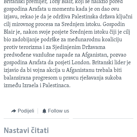
Britanski premijer, Tony Blair, koji se nalazio pored
MAGAZIN
gospodina Arafata u momentu kada je on dao ovu
O GLASU AMERIKE
izjavu, rekao je da je održiva Palestinska država ključni
cilj mirovnog procesa na Srednjem istoku. Gospodin
Blair je, nakon svoje posjete Srednjem istoku čiji je cilj
Learning English
bio zadobijanje podrške za međunarodnu koaliciju
protiv terorizma i za Sjedinjenim Državama
PRATITE NAS
predvođene vazdušne napade na Afganistan, pozvao
gospodina Arafata da posjeti London. Britanski lider je
izjavio da bi vojna akcija u Afganistanu trebala biti
Jezici
balansirana progresom u pravcu rješavanja sukoba
između Izraela i Palestinaca.
Podijeli
Follow us
Nastavi čitati