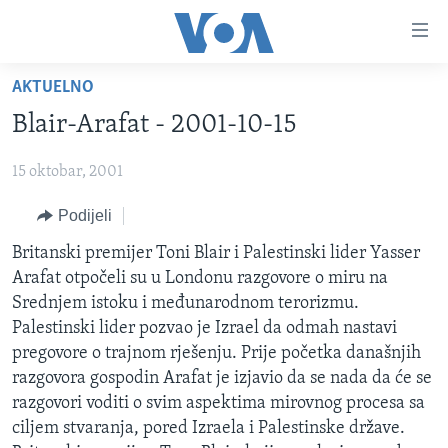
Linkovi
Pređi
na
AKTUELNO
glavni
TV PROGRAM
sadržaj
Blair-Arafat - 2001-10-15
VIDEO
Pređi
na
15 oktobar, 2001
FOTOGRAFIJE DANA
glavnu
VIJESTI
Podijeli
navigaciju
Idi
NAUKA I TEHNOLOGIJA
SJEDINJENE AMERIČKE DRŽAVE
Britanski premijer Toni Blair i Palestinski lider Yasser
na
Arafat otpočeli su u Londonu razgovore o miru na
SPECIJALNI PROJEKTI
BOSNA I HERCEGOVINA
pretragu
Srednjem istoku i međunarodnom terorizmu.
KORUPCIJA
SVIJET
Palestinski lider pozvao je Izrael da odmah nastavi
pregovore o trajnom rješenju. Prije početka današnjih
SLOBODA MEDIJA
razgovora gospodin Arafat je izjavio da se nada da će se
ŽENSKA STRANA
razgovori voditi o svim aspektima mirovnog procesa sa
ciljem stvaranja, pored Izraela i Palestinske države.
IZBJEGLIČKA STRANA