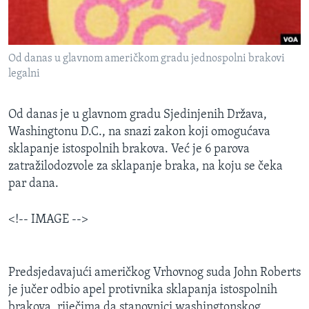
MAGAZIN
O GLASU AMERIKE
Od danas u glavnom američkom gradu jednospolni brakovi
Learning English
legalni
PRATITE NAS
Od danas je u glavnom gradu Sjedinjenih Država,
Washingtonu D.C., na snazi zakon koji omogućava
sklapanje istospolnih brakova. Već je 6 parova
zatražilodozvole za sklapanje braka, na koju se čeka
Jezici
par dana.
<!-- IMAGE -->
Predsjedavajući američkog Vrhovnog suda John Roberts
je jučer odbio apel protivnika sklapanja istospolnih
brakova, riječima da stanovnici washingtonskog