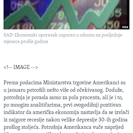
MAGAZIN
O GLASU AMERIKE
Learning English
SAD: Ekonomski oporavak usporen u odnosu na posljednje
mjesece prošle godine
PRATITE NAS
<!-- IMAGE -->
Jezici
Prema podacima Ministarstva trgovine Amerikanci su
u januaru potrošili nešto više od očekivanog. Doduše,
potrošnja je porasla samo za pola procenta, ali je i to,
po mnogim analitičarima, prvi ovogodišnji pozitivan
indikator da američka ekonomija nastavlja da se izvlači
iz najgore recesije nakon velike depresije 30-ih godina
prošlog stoljeća. Potrošnja Amerikanca vuče naprijed