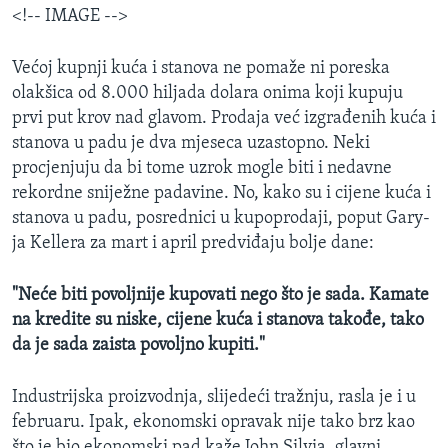
<!-- IMAGE -->
Većoj kupnji kuća i stanova ne pomaže ni poreska
olakšica od 8.000 hiljada dolara onima koji kupuju
prvi put krov nad glavom. Prodaja već izgrađenih kuća i
stanova u padu je dva mjeseca uzastopno. Neki
procjenjuju da bi tome uzrok mogle biti i nedavne
rekordne sniježne padavine. No, kako su i cijene kuća i
stanova u padu, posrednici u kupoprodaji, poput Gary-
ja Kellera za mart i april predviđaju bolje dane:
"Neće biti povoljnije kupovati nego što je sada. Kamate
na kredite su niske, cijene kuća i stanova takođe, tako
da je sada zaista povoljno kupiti."
Industrijska proizvodnja, slijedeći tražnju, rasla je i u
februaru. Ipak, ekonomski opravak nije tako brz kao
što je bio ekonomski pad kaže John Silvia, glavni