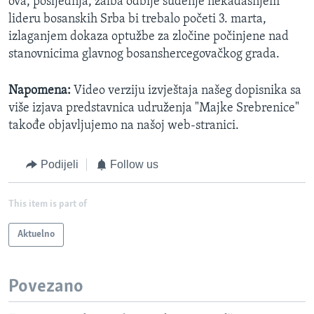
ova, posljednja, žalba odbije suđenje nekadašnjem
lideru bosanskih Srba bi trebalo početi 3. marta,
izlaganjem dokaza optužbe za zločine počinjene nad
stanovnicima glavnog bosanshercegovačkog grada.
Napomena:
Video verziju izvještaja našeg dopisnika sa
više izjava predstavnica udruženja "Majke Srebrenice"
takođe objavljujemo na našoj web-stranici.
Podijeli
Follow us
This item is part of
Aktuelno
Povezano