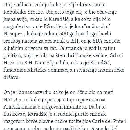
On je odbio i tvrdnju kako je cilj bilo stvaranje
Republike Srpske. Umjesto toga cilj je bio očuvanje
Jugoslavije, rekao je Karadžić, a kako to nije bilo
moguće stvaranje RS ocijenio je kao "nužno zlo."
Nasuprot, kako je rekao, 500 godina dugoj borbi
srpskog naroda za opstanak u BiH, on je SDA označio
ključnim krivcem za rat. Ta stranka je vodila ratnu
politiku, koja je bila na štetu hrišćanske većine, Srba i
Hrvata u BiH. Njen cilj je bila, rekao je Karadžić,
fundamentalistička dominacija i stvaranje islamističke
države.
On je i danas ustvrdio kako je on lično bio na meti
NATO-a, te kako je postojao tajni sporazum sa
Amerikancima o njegovom imunitetu. Da bi to
ilustrovao, Karadžić je u sudnici pustio snimak
razgovora bivše glavne haške tužiteljice Carle del Pnte i
nepoznate osobe, na kojem se čuje kao gospođa Del