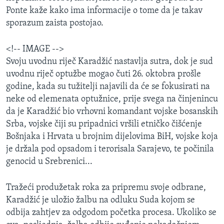
Ponte kaže kako ima informacije o tome da je takav
sporazum zaista postojao.
<!-- IMAGE -->
Svoju uvodnu riječ Karadžić nastavlja sutra, dok je sud
uvodnu riječ optužbe mogao čuti 26. oktobra prošle
godine, kada su tužitelji najavili da će se fokusirati na
neke od elemenata optužnice, prije svega na činjenincu
da je Karadžić bio vrhovni komandant vojske bosanskih
Srba, vojske čiji su pripadnici vršili etničko čišćenje
Bošnjaka i Hrvata u brojnim dijelovima BiH, vojske koja
je držala pod opsadom i terorisala Sarajevo, te počinila
genocid u Srebrenici...
Tražeći produžetak roka za pripremu svoje odbrane,
Karadžić je uložio žalbu na odluku Suda kojom se
odbija zahtjev za odgodom početka procesa. Ukoliko se