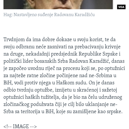
MAGAZIN
Hag: Nastavljeno suđenje Radovanu Karadžiću
O GLASU AMERIKE
Learning English
Trvdnjom da ima dobre dokaze u svoju korist, te da
PRATITE NAS
svoju odbranu neće zasnivati na prebacivanju krivnje
na druge, nekadašnji predsjednik Republike Srpske i
politički lider bosanskih Srba Radovan Karadžić, danas
je započeo uvodnu riječ na procesu koji se, po optužnici
Jezici
za najteže ratne zločine počinjene nad ne-Srbima u
BiH, vodi protiv njega u Haškom sudu. On je danas
odbio tvrdnju optužbe, iznijetu u skraćenoj i sažetoj
optužnici haških tužitelja, da je bio na čelu udruženog
zločinačkog poduhvata čiji je cilj bilo uklanjanje ne-
Srba sa teritorija u BiH, koje su zamišljene kao srpske.
<!-- IMAGE -->