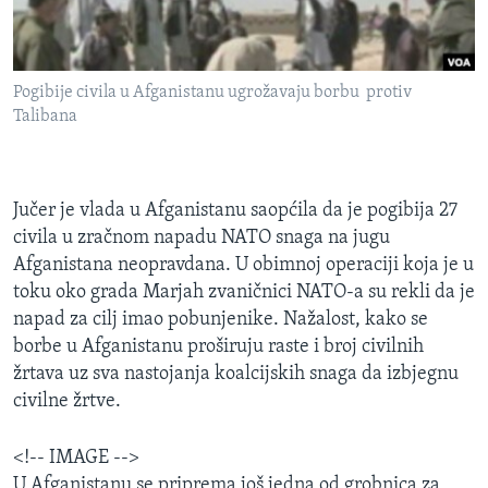
MAGAZIN
O GLASU AMERIKE
Pogibije civila u Afganistanu ugrožavaju borbu protiv
Learning English
Talibana
PRATITE NAS
Jučer je vlada u Afganistanu saopćila da je pogibija 27
civila u zračnom napadu NATO snaga na jugu
Afganistana neopravdana. U obimnoj operaciji koja je u
Jezici
toku oko grada Marjah zvaničnici NATO-a su rekli da je
napad za cilj imao pobunjenike. Nažalost, kako se
borbe u Afganistanu proširuju raste i broj civilnih
žrtava uz sva nastojanja koalcijskih snaga da izbjegnu
civilne žrtve.
<!-- IMAGE -->
U Afganistanu se priprema još jedna od grobnica za