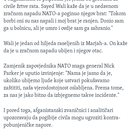
civile žrtve rata. Sayed Wali kaže da je u nedavnom
zračnom napadu NATO-a poginuo njegov brat: "Tokom
borbi oni su nas napali i moj brat je ranjen. Donio sam
ga u bolnicu, ali je umro i ovdje sam ga sahranio."
Wali je jedan od hiljeda raseljenih iz Marjah-a. On kaže
da je u zračnom napadu ubijen i njegov otac.
Zamjenik zapovjednika NATO snaga general Nick
Parker je uputio izvinjenje: "Nama je jasno da je,
ukoliko ubijemo ljude koje ustvari pokušavamo
zaštititi, naša vjerodostojnost oslabljena. Prema tome,
za nas je jako bitno da izbjegnemo takve incidente."
I pored toga, afganistanski zvaničnici i analitičari
upozoravaju da pogibije civila mogu ugroziti kontra-
pobunjeničke napore.