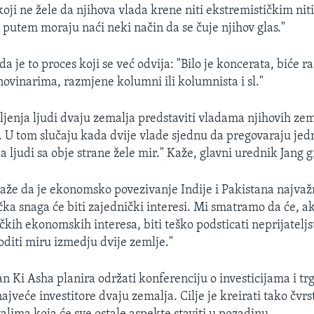
 koji ne žele da njihova vlada krene niti ekstremističkim nit
m putem moraju naći neki način da se čuje njihov glas."
 da je to proces koji se već odvija: "Bilo je koncerata, biće 
vinarima, razmjene kolumni ili kolumnista i sl."
ljenja ljudi dvaju zemalja predstaviti vladama njihovih zem
r. U tom slučaju kada dvije vlade sjednu da pregovaraju jed
a ljudi sa obje strane žele mir." Kaže, glavni urednik Jang 
že da je ekonomsko povezivanje Indije i Pakistana najvažn
ka snaga će biti zajednički interesi. Mi smatramo da će, ak
kih ekonomskih interesa, biti teško podsticati neprijateljst
oditi miru izmedju dvije zemlje."
n Ki Asha planira održati konferenciju o investicijama i trg
 najveće investitore dvaju zemalja. Cilje je kreirati tako č