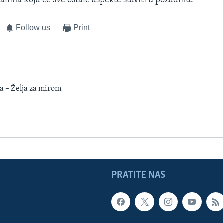
alima koja će sve ostale aspekte staviti u pozadinu.
Follow us
Print
 – Želja za mirom
PRATITE NAS