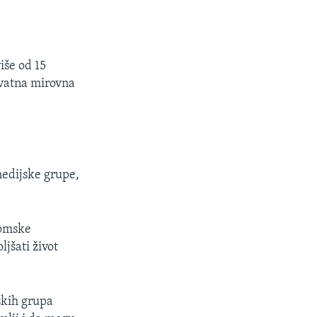
iše od 15
ivatna mirovna
medijske grupe,
nomske
jšati život
skih grupa