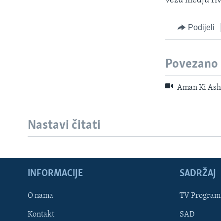
vezu medju riv
Podijeli
Povezano
Aman Ki Asha
Nastavi čitati
INFORMACIJE
SADRŽAJ
Learning English
O nama
TV Program
Kontakt
SAD
PRATITE NAS