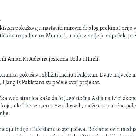
>
kistan pokušavaju nastaviti mirovni dijalog prekinut prije v
stičkim napadom na Mumbai, u obje zemlje je odpočela pr
 ili Aman Ki Asha na jezicima Urdu i Hindi.
tranica pokušava zbližiti Indiju i Pakistan. Dvije najveće 
, i Jang iz Pakistana su počele ovaj projekat.
čka web stranica kaže da je Jugoistočna Azija na ivici eko
 koja, ukoliko se njen razvoj dozvoli, može dramatično pobol
mlje.
izmedju Indije i Pakistana to spriječava. Reklame ovih medij