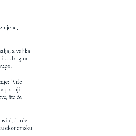
i
razmjene,
alja, a velika
ni sa drugima
grupe.
ije: "Vrlo
o postoji
vo, što će
ovini, što će
vrstu ekonomsku