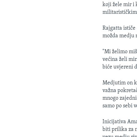
koji žele mir i
militaristički
Rajgatta ističe
možda medju no
"Mi želimo miš
većina želi mi
biće uvjereni d
Medjutim on ka
važna pokretač
mnogo zajednič
samo po sebi v
Inicijativa Ama
biti prilika za