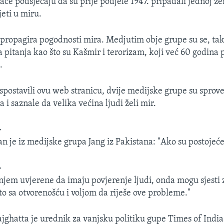
tace podsjećaju da su prije podjele 1947. pripadali jednoj z
jeti u miru.
ropagira pogodnosti mira. Medjutim obje grupe su se, tako
 pitanja kao što su Kašmir i terorizam, koji već 60 godina 
.
spostavili ovu web stranicu, dvije medijske grupe su sprove
 i saznale da velika većina ljudi želi mir.
>
 je iz medijske grupa Jang iz Pakistana: "Ako su postojeće
>
njem uvjerene da imaju povjerenje ljudi, onda mogu sjesti 
to sa otvorenošću i voljom da riješe ove probleme."
ghatta je urednik za vanjsku politiku gupe Times of India: