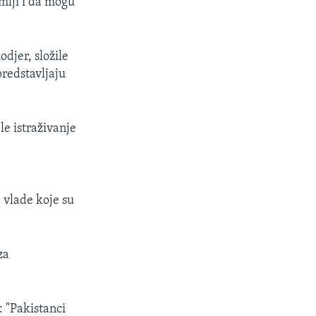
emlji i da mogu
djer, složile
predstavljaju
le istraživanje
 vlade koje su
za
 "Pakistanci