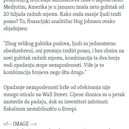
posljednjeg izvještaja Ministarstva rada o zaposlenosti.
Medjutim, Amerika je u januaru imala neto gubitak od
20 hiljada radnih mjesta. Kako onda manje ljudi traži
posao? To, financijski analitičar Hug Johnson ovako
objašnjava:
"Zbog velikog gubitka poslova, ljudi su jednostavno
obeshrabreni, oni prestaju tražiti posao, i bez obzira na
novi gubitak radnih mjesta, kombinacija ta dva broja
vodi opadanju stope nezaposlenosti. Više je to
kombinacija brojeva nego išta drugo."
Opadanje nezaposlenosti brže od očekivanja nije
mnogo uticalo na Wall Street. Cijene dionica su u petak
nastavile da padaju, dok su investitori zabrinuti
fiskalnom nestabilnošću u Evropi.
<!-- IMAGE -->