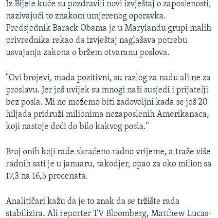
Iz Bijele kuće su pozdravili novi izvještaj o zaposlenosti,
nazivajući to znakom umjerenog oporavka.
Predsjednik Barack Obama je u Marylandu grupi malih
privrednika rekao da izvještaj naglašava potrebu
usvajanja zakona o bržem otvaranu poslova.
"Ovi brojevi, mada pozitivni, su razlog za nadu ali ne za
proslavu. Jer još uvijek su mnogi naši susjedi i prijatelji
bez posla. Mi ne možemo biti zadovoljni kada se još 20
hiljada pridruži milionima nezaposlenih Amerikanaca,
koji nastoje doći do bilo kakvog posla."
Broj onih koji rade skraćeno radno vrijeme, a traže više
radnih sati je u januaru, takodjer, opao za oko milion sa
17,3 na 16,5 procenata.
Analitičari kažu da je to znak da se tržište rada
stabilizira. Ali reporter TV Bloomberg, Matthew Lucas-