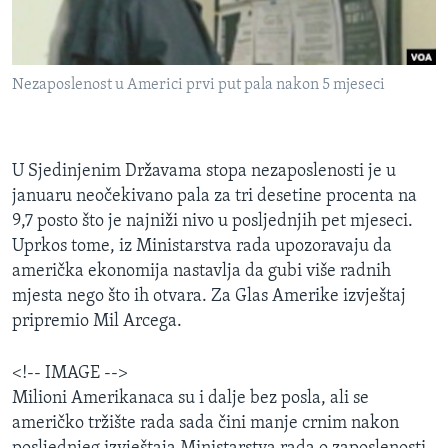
MAGAZIN
O GLASU AMERIKE
Nezaposlenost u Americi prvi put pala nakon 5 mjeseci
Learning English
PRATITE NAS
U Sjedinjenim Državama stopa nezaposlenosti je u
januaru neočekivano pala za tri desetine procenta na
9,7 posto što je najniži nivo u posljednjih pet mjeseci.
Uprkos tome, iz Ministarstva rada upozoravaju da
Jezici
američka ekonomija nastavlja da gubi više radnih
mjesta nego što ih otvara. Za Glas Amerike izvještaj
pripremio Mil Arcega.
<!-- IMAGE -->
Milioni Amerikanaca su i dalje bez posla, ali se
američko tržište rada sada čini manje crnim nakon