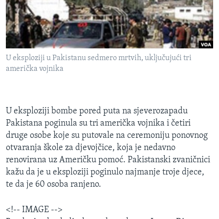
MAGAZIN
O GLASU AMERIKE
Learning English
U eksploziji u Pakistanu sedmero mrtvih, uključujući tri
američka vojnika
PRATITE NAS
U eksploziji bombe pored puta na sjeverozapadu
Pakistana poginula su tri američka vojnika i četiri
Jezici
druge osobe koje su putovale na ceremoniju ponovnog
otvaranja škole za djevojčice, koja je nedavno
renovirana uz Američku pomoć. Pakistanski zvaničnici
kažu da je u eksploziji poginulo najmanje troje djece,
te da je 60 osoba ranjeno.
<!-- IMAGE -->