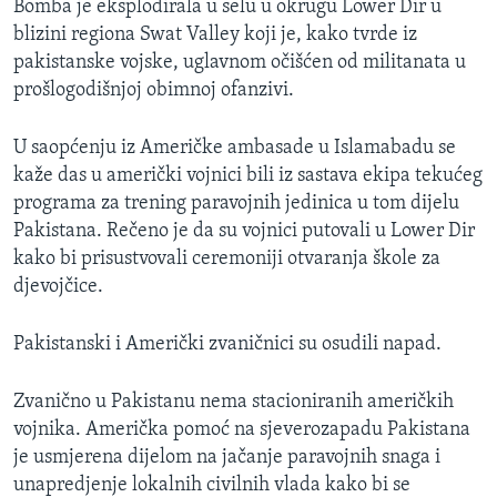
Bomba je eksplodirala u selu u okrugu Lower Dir u
blizini regiona Swat Valley koji je, kako tvrde iz
pakistanske vojske, uglavnom očišćen od militanata u
prošlogodišnjoj obimnoj ofanzivi.
U saopćenju iz Američke ambasade u Islamabadu se
kaže das u američki vojnici bili iz sastava ekipa tekućeg
programa za trening paravojnih jedinica u tom dijelu
Pakistana. Rečeno je da su vojnici putovali u Lower Dir
kako bi prisustvovali ceremoniji otvaranja škole za
djevojčice.
Pakistanski i Američki zvaničnici su osudili napad.
Zvanično u Pakistanu nema stacioniranih američkih
vojnika. Američka pomoć na sjeverozapadu Pakistana
je usmjerena dijelom na jačanje paravojnih snaga i
unapredjenje lokalnih civilnih vlada kako bi se