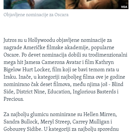
MAGAZIN
Objavljene nominacije za Oscara
O GLASU AMERIKE
Learning English
Jutros su u Hollywoodu objavljene nominacije za
PRATITE NAS
nagrade Američke filmske akademije, popularne
Oscare. Po devet nominacija dobili su trodimenzionalni
mega hit Jamesa Camerona Avatar i film Kathryn
Bigelow Hurt Locker, film koji se bavi temom rata u
Jezici
Iraku. Inače, u kategoriji najboljeg filma ove je godine
nominirano čak deset filmova, među njima još - Blind
Side, District Nine, Education, Inglorious Basterds i
Precious.
Za najbolju glumicu nominirane su Hellen Mirren,
Sandra Bullock, Meryl Streep, Carrey Mulligan i
Gobourey Sidibe. U kategoriji za najbolju sporednu