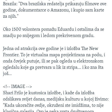
Brazila: "Dva brazilska redatelja prikazuju filmove ove
godine, dokumentarce o Amazonu, i kupio sam karte
za njih."
Oko 1500 volontera pomažu Eduardu i ostalima da se
snadju po snijegom i ledom prekrivenom gradu.
Jedna od atrakcija ove godine je i izložba The New
Frontier. To je virtualna mapa projektirana na podu, i
onda čovjek putuje, ili se pak ogleda u elektronskom
ogledalu koje ga pretvara u lik iz stripa... i ko zna šta
još...
<!-- IMAGE -->
Shari Frilo je kustosica izložbe, i kaže da izložba
odslikava svijet danas, medijsku kulturu u kojoj živimo:
"Kada ukoračite ovdje, okruženi ste imidžima, to nije
klasična galerija. Ovo je neka vrsta društvenoga