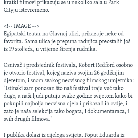
kratki filmovi prikazuju se u nekoliko sala u Park
Cityju istovremeno.
<!-- IMAGE -->
Egipatski teatar na Glavnoj ulici, prikazuje neke od
favorita. Sama ulica je prepuna radnjica preostalih još
iz 19 stoljeća, u vrijeme širenja rudnika.
Osnivač i predsjednik festivala, Robert Redford osobno
je otvorio festival, kojeg naziva svojim 26 godišnjim
djetetom, i snom svakog neovisnog filmskog umjetnika:
"Istinski sam ponosan što naš festival traje već tako
dugo, a naši ljudi putuju svake godine svijetom kako bi
pokupili najbolja neovisna djela i prikazali ih ovdje, i
zato je naša selekcija tako bogata, i dokumentaraca, i
svih drugih filmova."
I publika dolazi iz cijeloga svijeta. Poput Eduarda iz