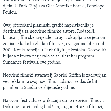
avangardne filmske stvaratelje da predstave svoja
djela. U Park Cityju za Glas Amerike boravi, Penelope
Poulou.
Ovaj pitoreksni planinski gradić naprivlačnija je
destinacija za neovisne filmske autore. Redatelji,
kritičari, filmske zvijezde i drugi , okupljaju se jednom
godišnje kako bi gledali filmove , ove godine blizu njih
200 . Konkurencija u Park Cityju je žestoka. Gotovo 10
hiljada filmova natjecalo se za ulazak u program
Sundance festivala ove godine.
Neovisni filmski stvaratelj Gabriel Griffin je zadovoljan:
već reklamira svoj novi film, nadajući se das će biti
primljen u Sundance slijedeće godine.
Na ovom festivalu se prikazuju samo neovisni filmovi.
Dokumentarci malog budžeta, dugometražni filmovi, i