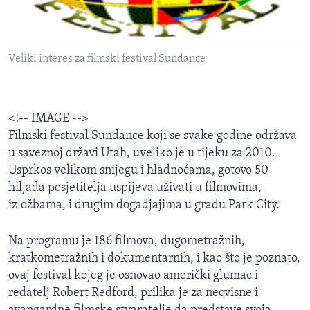
MAGAZIN
O GLASU AMERIKE
Veliki interes za filmski festival Sundance
Learning English
PRATITE NAS
<!-- IMAGE -->
Filmski festival Sundance koji se svake godine održava
u saveznoj državi Utah, uveliko je u tijeku za 2010.
Usprkos velikom snijegu i hladnoćama, gotovo 50
Jezici
hiljada posjetitelja uspijeva uživati u filmovima,
izložbama, i drugim dogadjajima u gradu Park City.
Na programu je 186 filmova, dugometražnih,
kratkometražnih i dokumentarnih, i kao što je poznato,
ovaj festival kojeg je osnovao američki glumac i
redatelj Robert Redford, prilika je za neovisne i