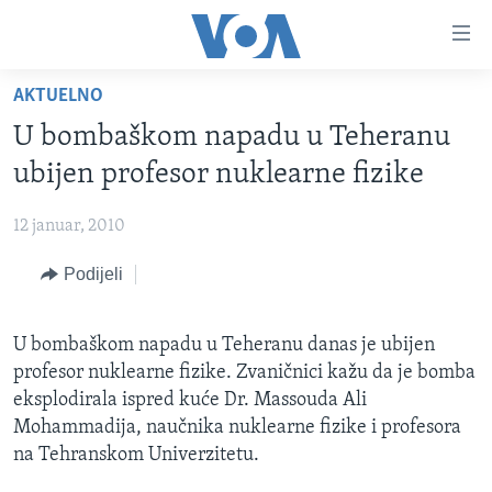
Linkovi
Pređi
na
AKTUELNO
glavni
TV PROGRAM
sadržaj
U bombaškom napadu u Teheranu
VIDEO
Pređi
ubijen profesor nuklearne fizike
na
FOTOGRAFIJE DANA
glavnu
12 januar, 2010
VIJESTI
navigaciju
Idi
Podijeli
NAUKA I TEHNOLOGIJA
SJEDINJENE AMERIČKE DRŽAVE
na
SPECIJALNI PROJEKTI
BOSNA I HERCEGOVINA
pretragu
U bombaškom napadu u Teheranu danas je ubijen
KORUPCIJA
SVIJET
profesor nuklearne fizike. Zvaničnici kažu da je bomba
SLOBODA MEDIJA
eksplodirala ispred kuće Dr. Massouda Ali
Mohammadija, naučnika nuklearne fizike i profesora
ŽENSKA STRANA
na Tehranskom Univerzitetu.
IZBJEGLIČKA STRANA