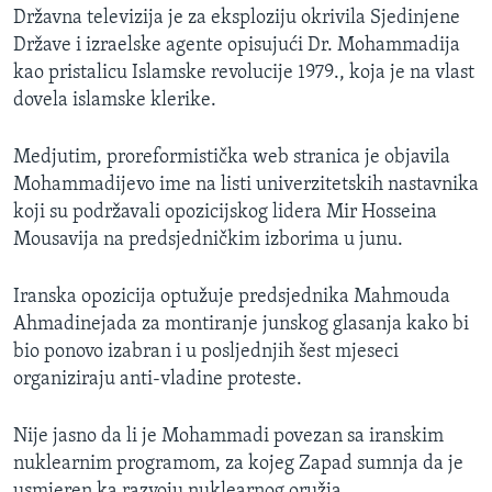
Državna televizija je za eksploziju okrivila Sjedinjene
MAGAZIN
Države i izraelske agente opisujući Dr. Mohammadija
O GLASU AMERIKE
kao pristalicu Islamske revolucije 1979., koja je na vlast
dovela islamske klerike.
Learning English
Medjutim, proreformistička web stranica je objavila
PRATITE NAS
Mohammadijevo ime na listi univerzitetskih nastavnika
koji su podržavali opozicijskog lidera Mir Hosseina
Mousavija na predsjedničkim izborima u junu.
Jezici
Iranska opozicija optužuje predsjednika Mahmouda
Ahmadinejada za montiranje junskog glasanja kako bi
bio ponovo izabran i u posljednjih šest mjeseci
organiziraju anti-vladine proteste.
Nije jasno da li je Mohammadi povezan sa iranskim
nuklearnim programom, za kojeg Zapad sumnja da je
usmjeren ka razvoju nuklearnog oružja.