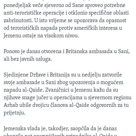
ponedjeljak veče sjeverno od Sane sproveo potrebne
MAGAZIN
anti-terorističke operacije i otklonio specifične oblasti
O GLASU AMERIKE
zabrinutosti. U isto vrijeme se upozorava da opasnost
od terorističkih napada protiv američkih interesa u
Learning English
Jemenu ostaje na visokom nivou.
PRATITE NAS
Ponovo je danas otvorena i Britanska ambasada u Sani,
ali bez javnih usluga.
Sjedinjene Države i Britanija su u nedjelju zatvorile
Jezici
svoje ambasade u Sani zbog upozorenja o mogućem
napadu al-Qaide. Zvaničnici u Jemenu kažu da su
njihove snage jučer u operacijama u sjevernom regionu
Arhab ubile dvojicu članova al-Qaide odgovornih za tu
prijetnju.
Jemenska vlada je, takodjer, saopćila da je danas