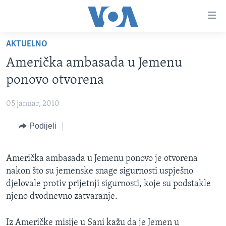
Linkovi
Pređi
na
AKTUELNO
glavni
TV PROGRAM
sadržaj
Američka ambasada u Jemenu
VIDEO
Pređi
ponovo otvorena
na
FOTOGRAFIJE DANA
glavnu
05 januar, 2010
VIJESTI
navigaciju
Idi
Podijeli
NAUKA I TEHNOLOGIJA
SJEDINJENE AMERIČKE DRŽAVE
na
SPECIJALNI PROJEKTI
BOSNA I HERCEGOVINA
pretragu
Američka ambasada u Jemenu ponovo je otvorena
KORUPCIJA
SVIJET
nakon što su jemenske snage sigurnosti uspješno
SLOBODA MEDIJA
djelovale protiv prijetnji sigurnosti, koje su podstakle
njeno dvodnevno zatvaranje.
ŽENSKA STRANA
IZBJEGLIČKA STRANA
Iz Američke misije u Sani kažu da je Jemen u