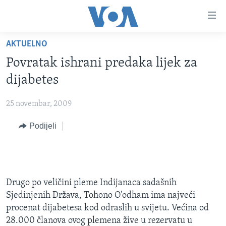
Linkovi
Pređi
na
AKTUELNO
glavni
TV PROGRAM
sadržaj
Povratak ishrani predaka lijek za
VIDEO
Pređi
dijabetes
na
FOTOGRAFIJE DANA
glavnu
25 novembar, 2009
VIJESTI
navigaciju
Idi
Podijeli
NAUKA I TEHNOLOGIJA
SJEDINJENE AMERIČKE DRŽAVE
na
SPECIJALNI PROJEKTI
BOSNA I HERCEGOVINA
pretragu
KORUPCIJA
SVIJET
SLOBODA MEDIJA
Drugo po veličini pleme Indijanaca sadašnih
Sjedinjenih Država, Tohono O'odham ima najveći
ŽENSKA STRANA
procenat dijabetesa kod odraslih u svijetu. Većina od
IZBJEGLIČKA STRANA
28.000 članova ovog plemena žive u rezervatu u