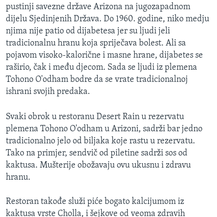
pustinji savezne države Arizona na jugozapadnom
MAGAZIN
dijelu Sjedinjenih Država. Do 1960. godine, niko medju
O GLASU AMERIKE
njima nije patio od dijabetesa jer su ljudi jeli
tradicionalnu hranu koja spriječava bolest. Ali sa
Learning English
pojavom visoko-kalorične i masne hrane, dijabetes se
raširio, čak i među djecom. Sada se ljudi iz plemena
PRATITE NAS
Tohono O'odham bodre da se vrate tradicionalnoj
ishrani svojih predaka.
Svaki obrok u restoranu Desert Rain u rezervatu
Jezici
plemena Tohono O'odham u Arizoni, sadrži bar jedno
tradicionalno jelo od biljaka koje rastu u rezervatu.
Tako na primjer, sendvič od piletine sadrži sos od
kaktusa. Mušterije obožavaju ovu ukusnu i zdravu
hranu.
Restoran takođe služi piće bogato kalcijumom iz
kaktusa vrste Cholla, i šejkove od veoma zdravih