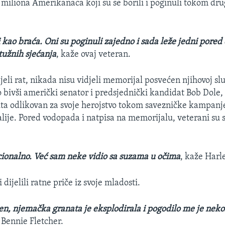
 miliona Amerikanaca koji su se borili i poginuli tokom dr
i kao braća. Oni su poginuli zajedno i sada leže jedni pored
užnih sjećanja
, kaže ovaj veteran.
djeli rat, nikada nisu vidjeli memorijal posvećen njihovoj s
 bivši američki senator i predsjednički kandidat Bob Dole, 
 puta odlikovan za svoje herojstvo tokom savezničke kampanj
lije. Pored vodopada i natpisa na memorijalu, veterani su se
ionalno. Već sam neke vidio sa suzama u očima
, kaže Harl
i dijelili ratne priče iz svoje mladosti.
n, njemačka granata je eksplodirala i pogodilo me je nek
 Bennie Fletcher.