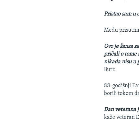
Pristao sam u
Među prisutnim
Ovo je šansa za
pričali o tome š
nikada nisu u p
Burr.
88-godišnji Ear
borili tokom d
Dan veterana j
kaže veteran E