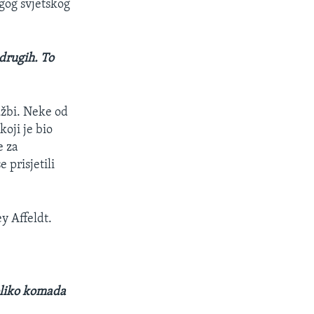
ugog svjetskog
 drugih. To
lužbi. Neke od
koji je bio
e za
 prisjetili
ey Affeldt.
oliko komada