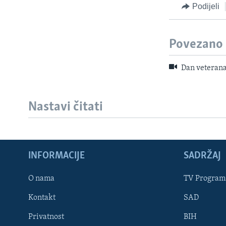
Podijeli
Povezano
Dan veterana:
Nastavi čitati
INFORMACIJE
SADRŽAJ
Learning English
O nama
TV Program
Kontakt
SAD
PRATITE NAS
Privatnost
BIH