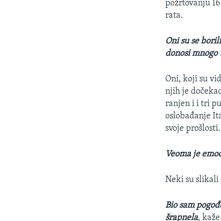
požrtovanju 16
rata.
Oni su se boril
donosi mnogo t
Oni, koji su vi
njih je dočekao
ranjen i i tri
oslobađanje Ita
svoje prošlosti.
Veoma je emoc
Neki su slikali 
Bio sam pogođe
šrapnela
, kaže