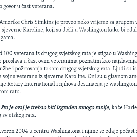
o govor u čast veterana.
Amerike Chris Simkins je proveo neko vrijeme sa grupom v
 sjeverne Karoline, koji su došli u Washington kako bi odal
egama.
od 100 veterana iz drugog svjetskog rata je stigao u Washin
e proslava u čast ovim veteranima poznatim kao najslavnija
lužbe i požrtovanja tokom drugog svjetskog rata. Ljudi su is
ve vojne veterane iz sjeverne Karoline. Oni su u glavnom 
cije Rotary International i njihova destinacija je washingt
kom ratu.
što je ovaj je trebao biti izgrađen mnogo ranije
, kaže Harle
 svjetskog rata.
tvoren 2004 u centru Washingtona i njime se odaje počast s