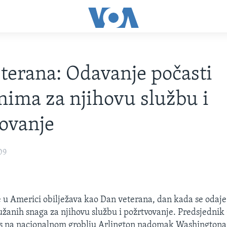
terana: Odavanje počasti
nima za njihovu službu i
ovanje
09
 u Americi obilježava kao Dan veterana, dan kada se odaje
žanih snaga za njihovu službu i požrtvovanje. Predsjednik
 na nacionalnom groblju Arlington nadomak Washingtona 