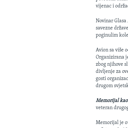
MAGAZIN
vijenac i održa
O GLASU AMERIKE
Novinar Glasa 
savezne države
poginulim kol
Avion sa više 
Organizirana j
zbog njihove s
divljenje za o
gosti organiza
drugom svjets
Memorijal kao 
veteran drugog
Memorijal je o