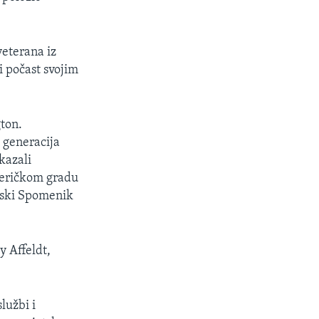
eterana iz
i počast svojim
gton.
 generacija
kazali
američkom gradu
onski Spomenik
y Affeldt,
lužbi i