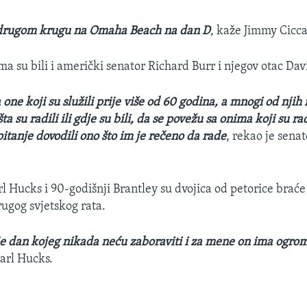
 drugom krugu na Omaha Beach na dan D
, kaže Jimmy Cicca
a su bili i američki senator Richard Burr i njegov otac Dav
 one koji su služili prije više od 60 godina, a mnogi od njih
ta su radili ili gdje su bili, da se povežu sa onima koji su radi
itanje dovodili ono što im je rečeno da rade
, rekao je sena
l Hucks i 90-godišnji Brantley su dvojica od petorice braće 
rugog svjetskog rata.
e dan kojeg nikada neću zaboraviti i za mene on ima ogro
arl Hucks.