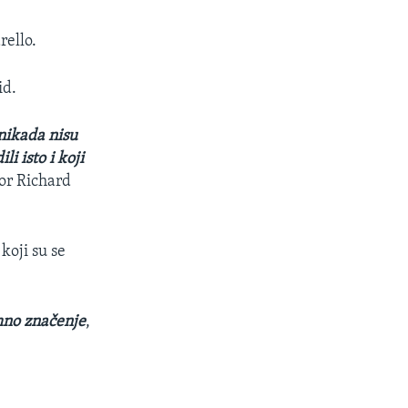
rello.
id.
 nikada nisu
li isto i koji
tor Richard
koji su se
mno značenje
,