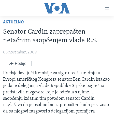
Linkovi
Pređi
na
AKTUELNO
glavni
TV PROGRAM
sadržaj
Senator Cardin zaprepašten
VIDEO
Pređi
netačnim saopćenjem vlade R.S.
na
FOTOGRAFIJE DANA
glavnu
05 novembar, 2009
VIJESTI
navigaciju
Idi
Podijeli
NAUKA I TEHNOLOGIJA
SJEDINJENE AMERIČKE DRŽAVE
na
SPECIJALNI PROJEKTI
Predsjedavajući Komisije za sigurnost i suradnju u
BOSNA I HERCEGOVINA
pretragu
Evropi američkog Kongresa senator Ben Cardin istakao
KORUPCIJA
SVIJET
je da je delegacija vlade Republike Srpske pogrešno
SLOBODA MEDIJA
predstavila razgovore koje je održala s njime. U
saopćenju izdatim tim povodom senator Cardin
ŽENSKA STRANA
naglašava da je osobno bio zaprepašten kada je saznao
IZBJEGLIČKA STRANA
da su njegovi razgovori s delegacijom premijera