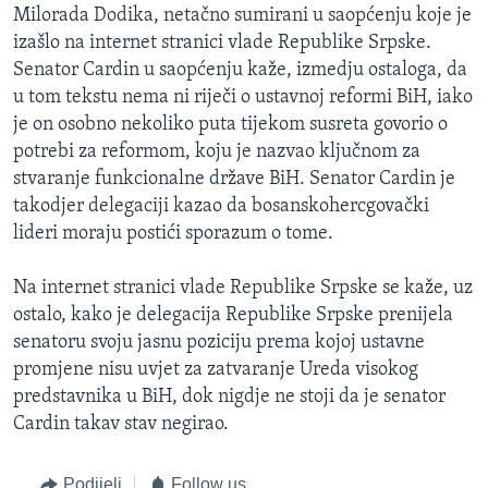
Milorada Dodika, netačno sumirani u saopćenju koje je
MAGAZIN
izašlo na internet stranici vlade Republike Srpske.
O GLASU AMERIKE
Senator Cardin u saopćenju kaže, izmedju ostaloga, da
u tom tekstu nema ni riječi o ustavnoj reformi BiH, iako
Learning English
je on osobno nekoliko puta tijekom susreta govorio o
potrebi za reformom, koju je nazvao ključnom za
PRATITE NAS
stvaranje funkcionalne države BiH. Senator Cardin je
takodjer delegaciji kazao da bosanskohercgovački
lideri moraju postići sporazum o tome.
Jezici
Na internet stranici vlade Republike Srpske se kaže, uz
ostalo, kako je delegacija Republike Srpske prenijela
senatoru svoju jasnu poziciju prema kojoj ustavne
promjene nisu uvjet za zatvaranje Ureda visokog
predstavnika u BiH, dok nigdje ne stoji da je senator
Cardin takav stav negirao.
Podijeli
Follow us