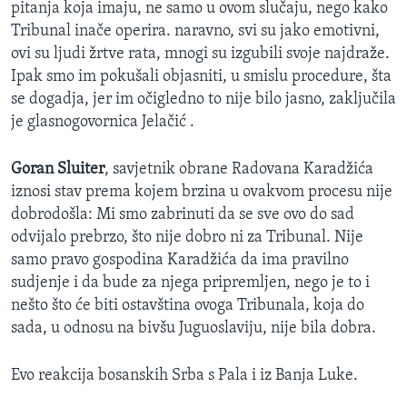
pitanja koja imaju, ne samo u ovom slučaju, nego kako
Tribunal inače operira. naravno, svi su jako emotivni,
ovi su ljudi žrtve rata, mnogi su izgubili svoje najdraže.
Ipak smo im pokušali objasniti, u smislu procedure, šta
se dogadja, jer im očigledno to nije bilo jasno, zaključila
je glasnogovornica Jelačić .
Goran Sluiter
, savjetnik obrane Radovana Karadžića
iznosi stav prema kojem brzina u ovakvom procesu nije
dobrodošla: Mi smo zabrinuti da se sve ovo do sad
odvijalo prebrzo, što nije dobro ni za Tribunal. Nije
samo pravo gospodina Karadžića da ima pravilno
sudjenje i da bude za njega pripremljen, nego je to i
nešto što će biti ostavština ovoga Tribunala, koja do
sada, u odnosu na bivšu Juguoslaviju, nije bila dobra.
Evo reakcija bosanskih Srba s Pala i iz Banja Luke.