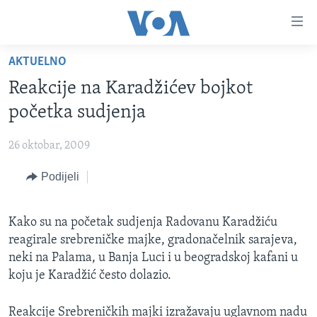
Linkovi
Pređi
na
AKTUELNO
glavni
TV PROGRAM
sadržaj
Reakcije na Karadžićev bojkot
VIDEO
Pređi
početka sudjenja
na
FOTOGRAFIJE DANA
glavnu
26 oktobar, 2009
VIJESTI
navigaciju
Idi
Podijeli
NAUKA I TEHNOLOGIJA
SJEDINJENE AMERIČKE DRŽAVE
na
SPECIJALNI PROJEKTI
BOSNA I HERCEGOVINA
pretragu
Kako su na početak sudjenja Radovanu Karadžiću
KORUPCIJA
SVIJET
reagirale srebreničke majke, gradonačelnik sarajeva,
SLOBODA MEDIJA
neki na Palama, u Banja Luci i u beogradskoj kafani u
koju je Karadžić često dolazio.
ŽENSKA STRANA
IZBJEGLIČKA STRANA
Reakcije Srebreničkih majki izražavaju uglavnom nadu