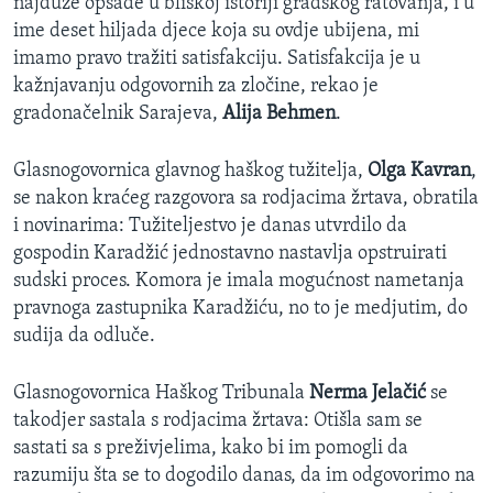
najduže opsade u bliskoj istoriji gradskog ratovanja, i u
ime deset hiljada djece koja su ovdje ubijena, mi
imamo pravo tražiti satisfakciju. Satisfakcija je u
kažnjavanju odgovornih za zločine, rekao je
gradonačelnik Sarajeva,
Alija Behmen
.
Glasnogovornica glavnog haškog tužitelja,
Olga Kavran
,
se nakon kraćeg razgovora sa rodjacima žrtava, obratila
i novinarima: Tužiteljestvo je danas utvrdilo da
gospodin Karadžić jednostavno nastavlja opstruirati
sudski proces. Komora je imala mogućnost nametanja
pravnoga zastupnika Karadžiću, no to je medjutim, do
sudija da odluče.
Glasnogovornica Haškog Tribunala
Nerma Jelačić
se
takodjer sastala s rodjacima žrtava: Otišla sam se
sastati sa s preživjelima, kako bi im pomogli da
razumiju šta se to dogodilo danas, da im odgovorimo na