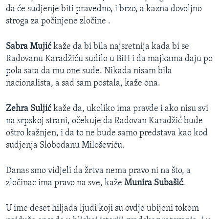
da će sudjenje biti pravedno, i brzo, a kazna dovoljno
MAGAZIN
stroga za počinjene zločine .
O GLASU AMERIKE
Sabra Mujić
kaže da bi bila najsretnija kada bi se
Learning English
Radovanu Karadžiću sudilo u BiH i da majkama daju po
pola sata da mu one sude. Nikada nisam bila
PRATITE NAS
nacionalista, a sad sam postala, kaže ona.
Zehra Suljić
kaže da, ukoliko ima pravde i ako nisu svi
na srpskoj strani, očekuje da Radovan Karadžić bude
Jezici
oštro kažnjen, i da to ne bude samo predstava kao kod
sudjenja Slobodanu Miloševiću.
Danas smo vidjeli da žrtva nema pravo ni na što, a
zločinac ima pravo na sve, kaže
Munira Subašić
.
U ime deset hiljada ljudi koji su ovdje ubijeni tokom