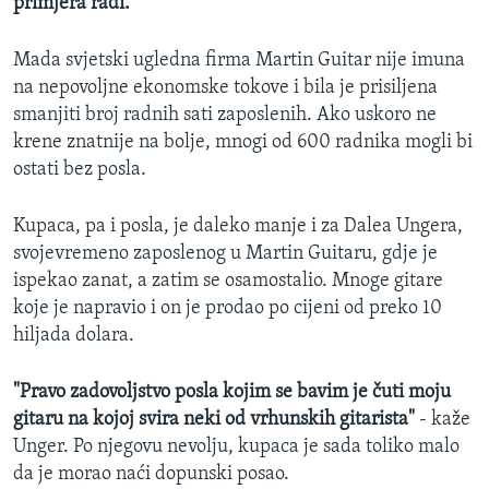
primjera radi."
Mada svjetski ugledna firma Martin Guitar nije imuna
na nepovoljne ekonomske tokove i bila je prisiljena
smanjiti broj radnih sati zaposlenih. Ako uskoro ne
krene znatnije na bolje, mnogi od 600 radnika mogli bi
ostati bez posla.
Kupaca, pa i posla, je daleko manje i za Dalea Ungera,
svojevremeno zaposlenog u Martin Guitaru, gdje je
ispekao zanat, a zatim se osamostalio. Mnoge gitare
koje je napravio i on je prodao po cijeni od preko 10
hiljada dolara.
"Pravo zadovoljstvo posla kojim se bavim je čuti moju
gitaru na kojoj svira neki od vrhunskih gitarista"
- kaže
Unger. Po njegovu nevolju, kupaca je sada toliko malo
da je morao naći dopunski posao.