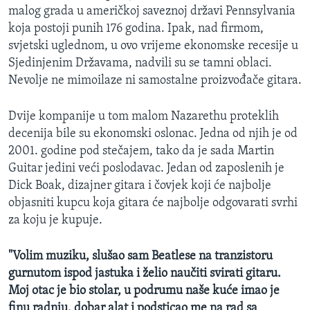
malog grada u američkoj saveznoj državi Pennsylvania
MAGAZIN
koja postoji punih 176 godina. Ipak, nad firmom,
O GLASU AMERIKE
svjetski uglednom, u ovo vrijeme ekonomske recesije u
Sjedinjenim Državama, nadvili su se tamni oblaci.
Learning English
Nevolje ne mimoilaze ni samostalne proizvođače gitara.
PRATITE NAS
Dvije kompanije u tom malom Nazarethu proteklih
decenija bile su ekonomski oslonac. Jedna od njih je od
2001. godine pod stečajem, tako da je sada Martin
Guitar jedini veći poslodavac. Jedan od zaposlenih je
Jezici
Dick Boak, dizajner gitara i čovjek koji će najbolje
objasniti kupcu koja gitara će najbolje odgovarati svrhi
za koju je kupuje.
"Volim muziku, slušao sam Beatlese na tranzistoru
gurnutom ispod jastuka i želio naučiti svirati gitaru.
Moj otac je bio stolar, u podrumu naše kuće imao je
finu radnju, dobar alat i podsticao me na rad sa