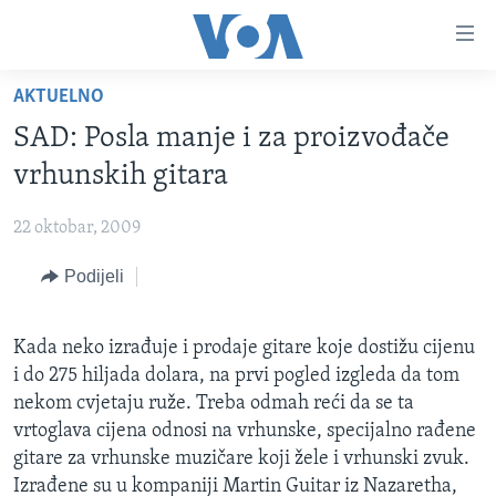
Linkovi
Pređi
na
AKTUELNO
glavni
TV PROGRAM
sadržaj
SAD: Posla manje i za proizvođače
VIDEO
Pređi
vrhunskih gitara
na
FOTOGRAFIJE DANA
glavnu
22 oktobar, 2009
VIJESTI
navigaciju
Idi
Podijeli
NAUKA I TEHNOLOGIJA
SJEDINJENE AMERIČKE DRŽAVE
na
SPECIJALNI PROJEKTI
BOSNA I HERCEGOVINA
pretragu
Kada neko izrađuje i prodaje gitare koje dostižu cijenu
KORUPCIJA
SVIJET
i do 275 hiljada dolara, na prvi pogled izgleda da tom
SLOBODA MEDIJA
nekom cvjetaju ruže. Treba odmah reći da se ta
vrtoglava cijena odnosi na vrhunske, specijalno rađene
ŽENSKA STRANA
gitare za vrhunske muzičare koji žele i vrhunski zvuk.
IZBJEGLIČKA STRANA
Izrađene su u kompaniji Martin Guitar iz Nazaretha,